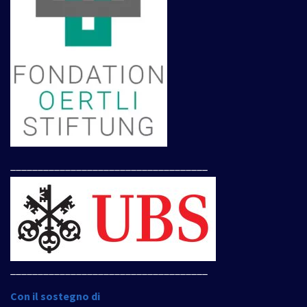
____________________________________
____________________________________
Con il sostegno di