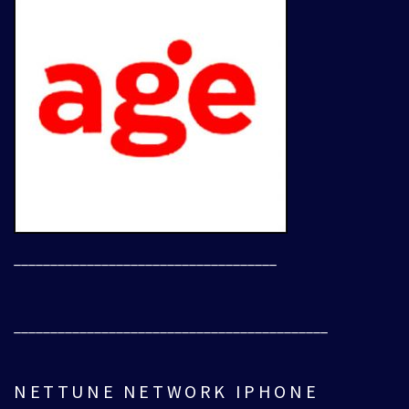
____________________________________
___________________________________________
NETTUNE NETWORK IPHONE