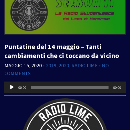
Puntatine del 14 maggio – Tanti
cambiamenti che ci toccano da vicino
MAGGIO 15, 2020
•
2019
,
2020
,
RADIO LIME
•
NO
COMMENTS
Audio
00:00
00:00
Player