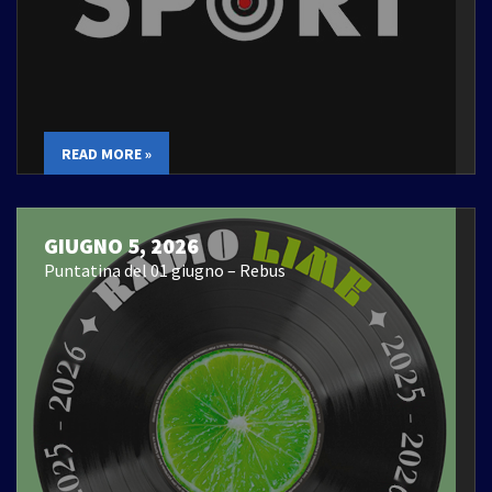
READ MORE »
GIUGNO 5, 2026
Puntatina del 01 giugno – Rebus