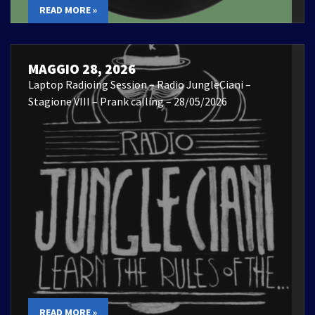
READ MORE »
MAGGIO 28, 2026
Laptop Radioing Session – Radio JungleCiani –
Stagione VIII – Prank calling – 28/05/2026
READ MORE »