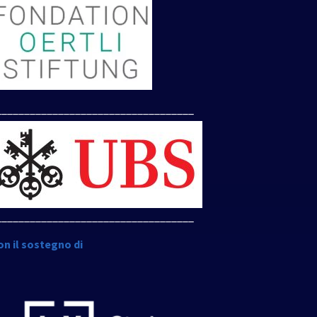
___________________________________
___________________________________
on il sostegno di