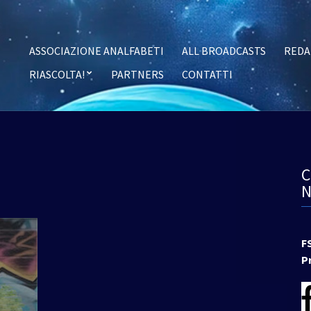
ASSOCIAZIONE ANALFABETI
ALL BROADCASTS
REDA
RIASCOLTA!
PARTNERS
CONTATTI
F
P