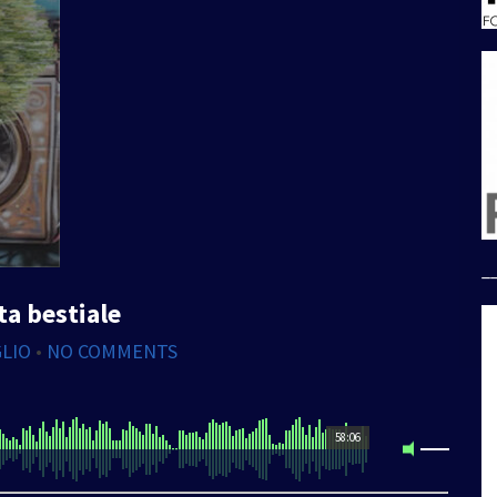
_
ta bestiale
GLIO
•
NO COMMENTS
58:06