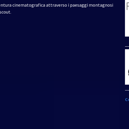
avventura cinematografica attraverso i paesaggi montagnosi
scout.
_
_
C