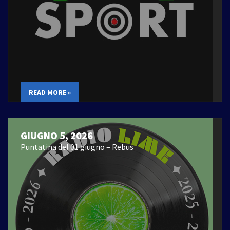
READ MORE »
GIUGNO 5, 2026
Puntatina del 01 giugno – Rebus