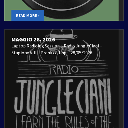
READ MORE »
MAGGIO 28, 2026
Laptop Radioing Session – Radio JungleCiani –
Stagione VIII – Prank calling – 28/05/2026