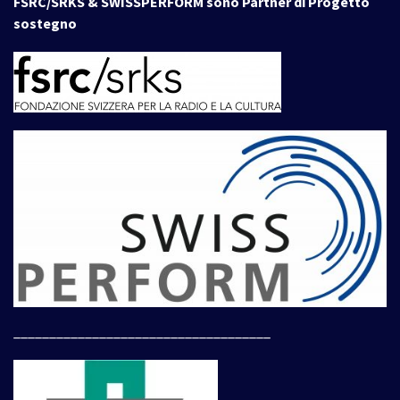
FSRC/SRKS & SWISSPERFORM sono Partner di Progetto
sostegno
____________________________________