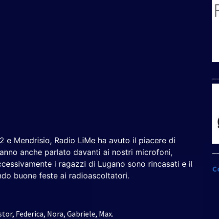
su/giù
per
aumentare
o
diminuire
il
volume.
_
2 e Mendrisio, Radio LiMe ha avuto il piacere di
_
hanno anche parlato davanti ai nostri microfoni,
ccessivamente i ragazzi di Lugano sono rincasati e il
C
do buone feste ai radioascoltatori.
tor, Federica, Nora, Gabriele, Max.