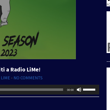
_
ti a Radio LiMe!
 LIME
•
NO COMMENTS
Usa
00:00
i
tasti
freccia