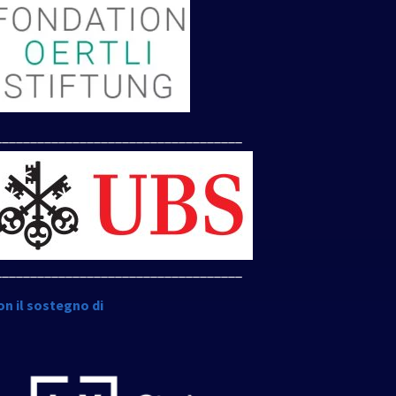
___________________________________
___________________________________
on il sostegno di