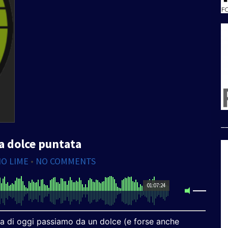
_
a dolce puntata
IO LIME
•
NO COMMENTS
01:07:24
tata di oggi passiamo da un dolce (e forse anche