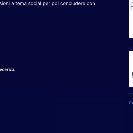
ssioni a tema social per poi concludere con
_
ederica.
_
C