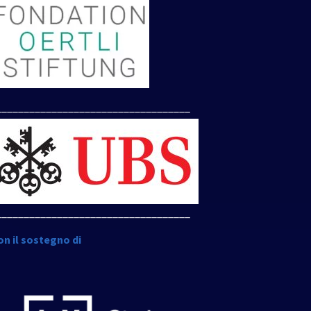
___________________________________
___________________________________
on il sostegno di