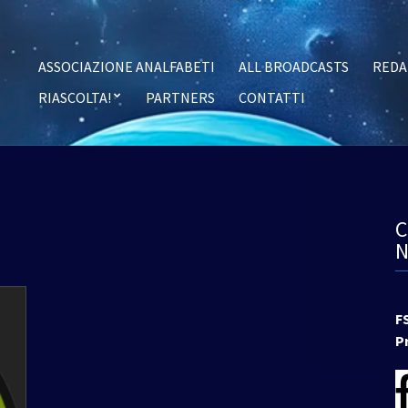
ASSOCIAZIONE ANALFABETI
ALL BROADCASTS
REDA
RIASCOLTA!
PARTNERS
CONTATTI
F
P