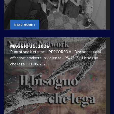
READ MORE »
MAGGIO 31, 2026
Puntatona Nettune – PERCORSO V – Disconnessioni
affettive: tradotte in violenza – 25/26 |5| Il bisogno
che lega – 31-05-2026