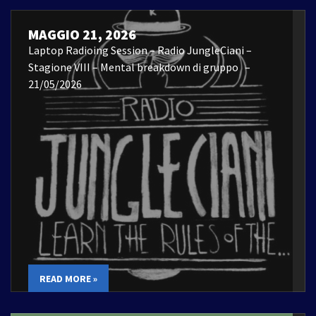
MAGGIO 21, 2026
Laptop Radioing Session – Radio JungleCiani –
Stagione VIII – Mental breakdown di gruppo –
21/05/2026
READ MORE »