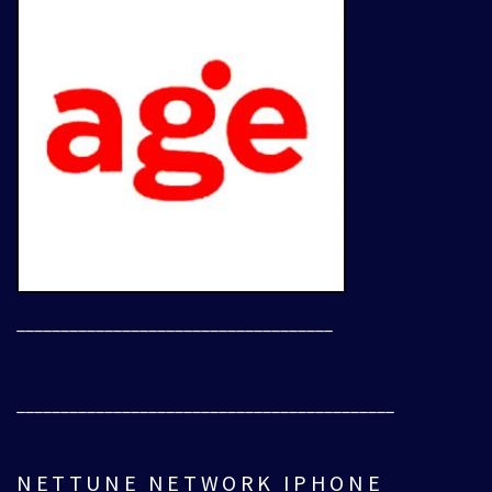
____________________________________
___________________________________________
NETTUNE NETWORK IPHONE