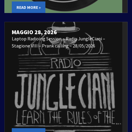
READ MORE »
MAGGIO 28, 2026
Laptop Radioing Session – Radio JungleCiani –
Stagione VIII – Prank calling – 28/05/2026