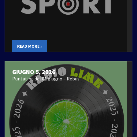
READ MORE »
GIUGNO 5, 2026
Puntatina del 01 giugno – Rebus