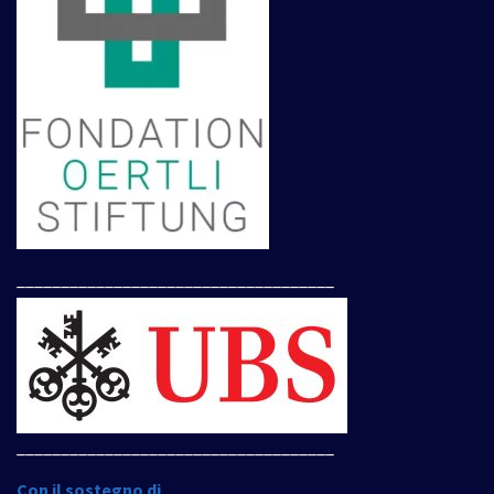
____________________________________
____________________________________
Con il sostegno di