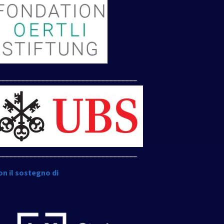
___________________________________
___________________________________
on il sostegno di