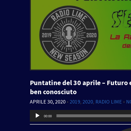
Puntatine del 30 aprile – Futuro
ben conosciuto
APRILE 30, 2020
•
2019
,
2020
,
RADIO LIME
•
N
Audio
00:00
Player