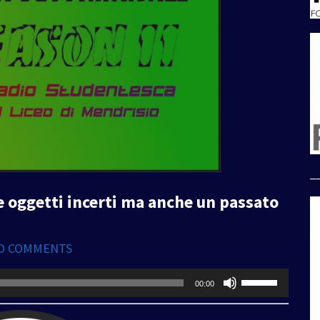
_
 e oggetti incerti ma anche un passato
O COMMENTS
Usa
00:00
i
tasti