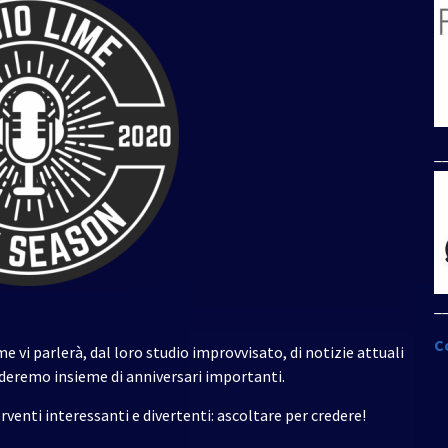
freccia
su/giù
per
aumentare
o
diminuire
_
il
volume.
_
C
 vi parlerà, dal loro studio improvvisato, di notizie attuali
orderemo insieme di anniversari importanti.
rventi interessanti e divertenti: ascoltare per credere!