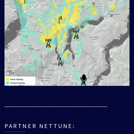
___________________________________________
PARTNER NETTUNE: