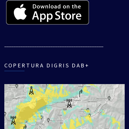
___________________________________________
COPERTURA DIGRIS DAB+