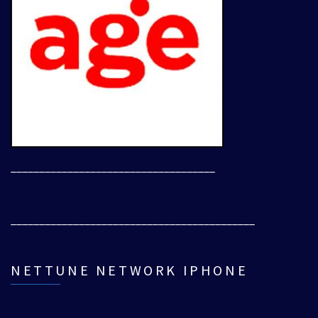
____________________________________
___________________________________________
NETTUNE NETWORK IPHONE