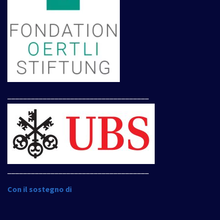
____________________________________
____________________________________
Con il sostegno di