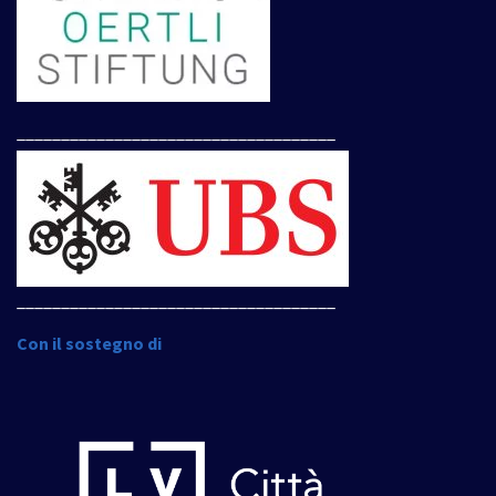
____________________________________
____________________________________
Con il sostegno di