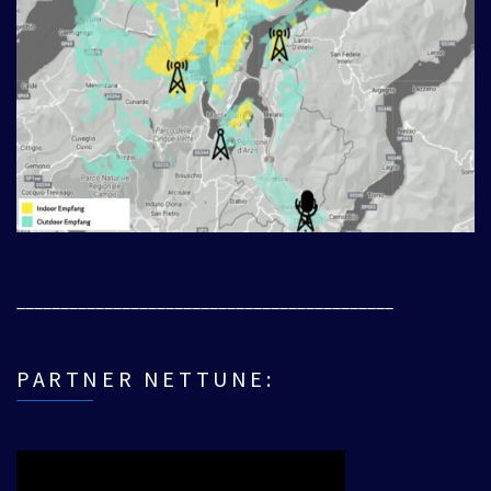
___________________________________________
PARTNER NETTUNE: