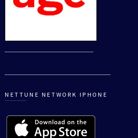
____________________________________
___________________________________________
NETTUNE NETWORK IPHONE