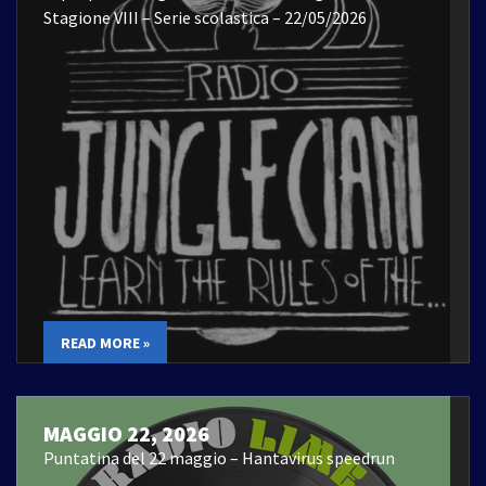
Stagione VIII – Serie scolastica – 22/05/2026
READ MORE »
MAGGIO 22, 2026
Puntatina del 22 maggio – Hantavirus speedrun