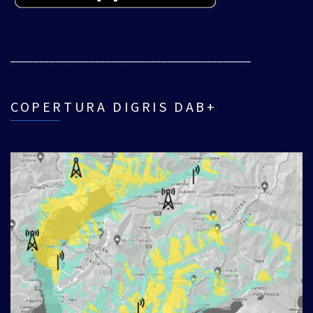
___________________________________________
COPERTURA DIGRIS DAB+