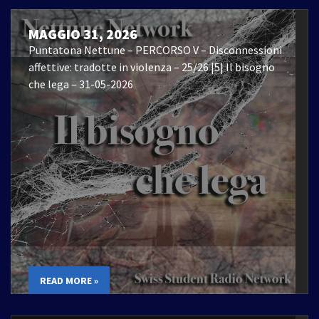
MAGGIO 31, 2026
Puntatona Nettune – PERCORSO V – Disconnessioni
affettive: tradotte in violenza – 25/26 |5| Il bisogno
che lega – 31-05-2026
READ MORE »