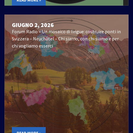
GIUGNO 2, 2026
Forum Radio – Un mosaico di lingue: costruire ponti in
Svizzera – Neuchâtel – Chi siamo, con chi siamo e per
chi vogliamo esserci
READ MORE »