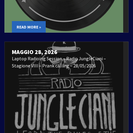
READ MORE »
MAGGIO 28, 2026
Laptop Radioing Session – Radio JungleCiani –
Stagione VIII – Prank calling – 28/05/2026