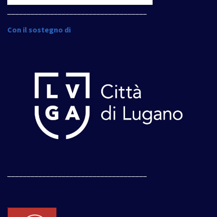
____________________________________
Con il sostegno di
____________________________________