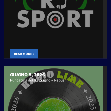
READ MORE »
GIUGNO 5, 2026
Puntatina del 01 giugno – Rebus