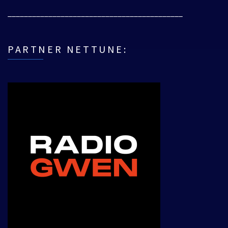
___________________________________________
PARTNER NETTUNE: