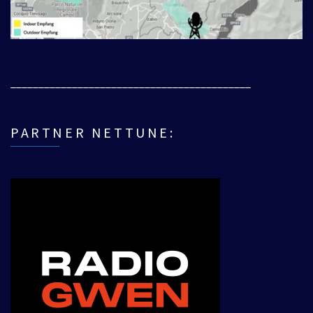
___________________________________________
PARTNER NETTUNE: