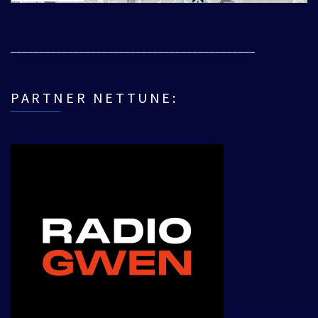
___________________________________________
PARTNER NETTUNE: