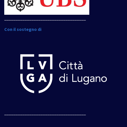
____________________________________
Con il sostegno di
____________________________________