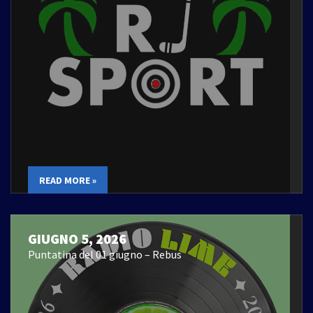
READ MORE »
GIUGNO 5, 2026
Puntatina del 01 giugno – Rebus