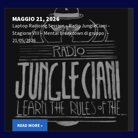
MAGGIO 21, 2026
Laptop Radioing Session – Radio JungleCiani –
Stagione VIII – Mental breakdown di gruppo –
21/05/2026
READ MORE »