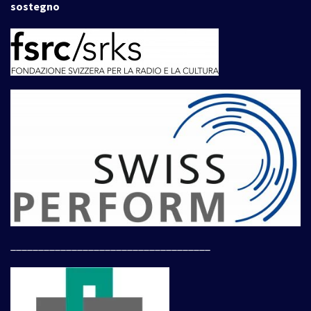
sostegno
____________________________________