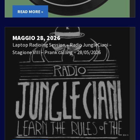
READ MORE »
MAGGIO 28, 2026
Laptop Radioing Session – Radio JungleCiani –
Stagione VIII – Prank calling – 28/05/2026