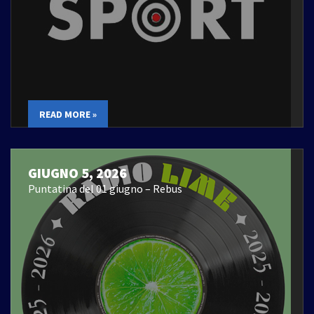
READ MORE »
GIUGNO 5, 2026
Puntatina del 01 giugno – Rebus