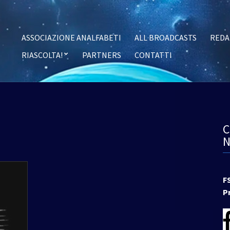
ASSOCIAZIONE ANALFABETI
ALL BROADCASTS
REDA
RIASCOLTA!
PARTNERS
CONTATTI
F
P