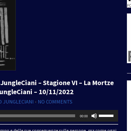
_
JungleCiani – Stagione VI – La Mortze
 JungleCiani – 10/11/2022
O JUNGLECIANI
•
NO COMMENTS
Usa
00:00
i
tasti
tempo e delle sue conseguenze sulle persone, ma come ogni