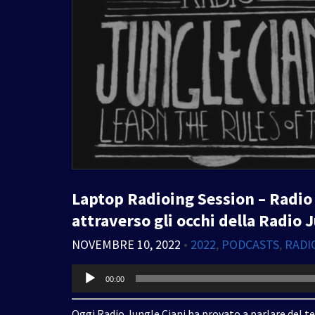
Laptop Radioing Session – Radio 
attraverso gli occhi della Radio
NOVEMBRE 10, 2022
•
2022
,
PODCASTS
,
RADI
Audio
00:00
Player
Oggi Radio Jungle Ciani ha provato a parlare del 