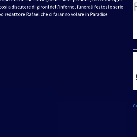
freccia
i a discutere di gironi dell’inferno, funerali festosi e serie
su/giù
po redattore Rafael che ci faranno volare in Paradise.
per
aumentare
o
diminuire
_
il
volume.
_
C