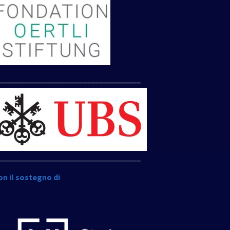
___________________________________
___________________________________
on il sostegno di