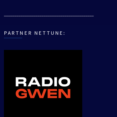
___________________________________________
PARTNER NETTUNE: