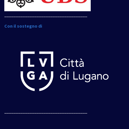
____________________________________
Con il sostegno di
____________________________________