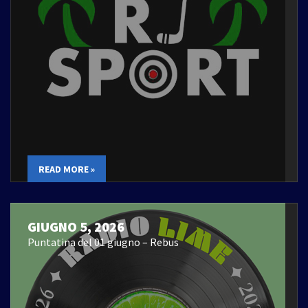
READ MORE »
GIUGNO 5, 2026
Puntatina del 01 giugno – Rebus