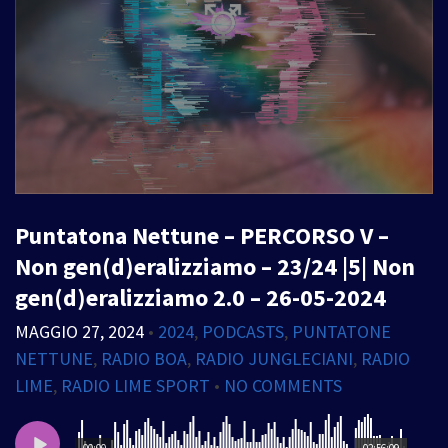
Puntatona Nettune – PERCORSO V –
Non gen(d)eralizziamo – 23/24 |5| Non
gen(d)eralizziamo 2.0 – 26-05-2024
MAGGIO 27, 2024
•
2024
,
PODCASTS
,
PUNTATONE
NETTUNE
,
RADIO BOA
,
RADIO JUNGLECIANI
,
RADIO
LIME
,
RADIO LIME SPORT
•
NO COMMENTS
00:00
02:56:09