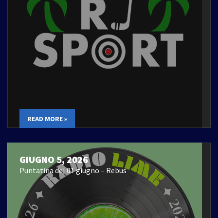
READ MORE »
GIUGNO 5, 2026
Puntatina del 01 giugno – Rebus