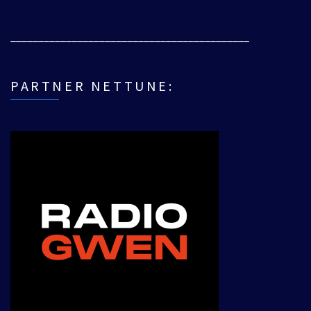
___________________________________________
PARTNER NETTUNE: