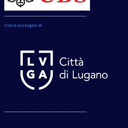
____________________________________
Con il sostegno di
____________________________________