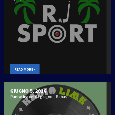
READ MORE »
GIUGNO 5, 2026
Puntatina del 01 giugno – Rebus