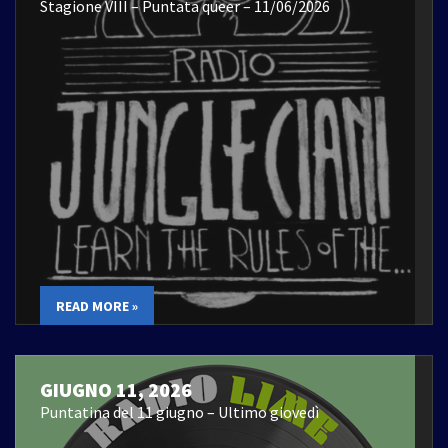
Stagione VIII – Puntata queer – 11/06/2026
READ MORE »
GIUGNO 11, 2026
Puntatina del 11 giugno – Ultimo giovedì