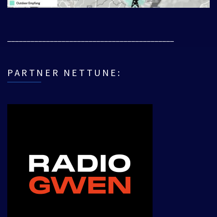
___________________________________________
PARTNER NETTUNE: