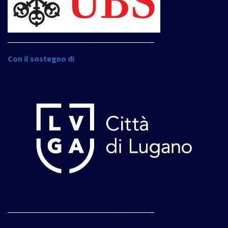
____________________________________
Con il sostegno di
____________________________________