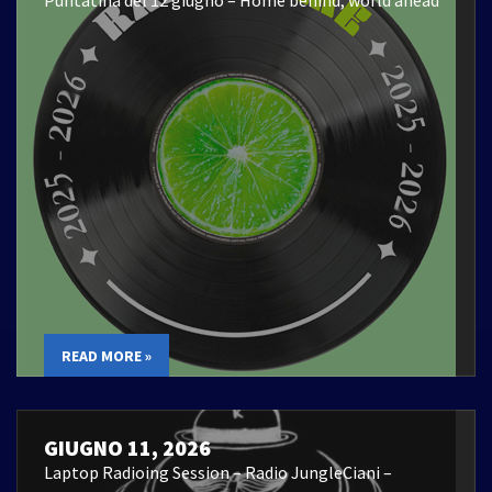
Puntatina del 12 giugno – Home behind, world ahead
READ MORE »
GIUGNO 11, 2026
Laptop Radioing Session – Radio JungleCiani –