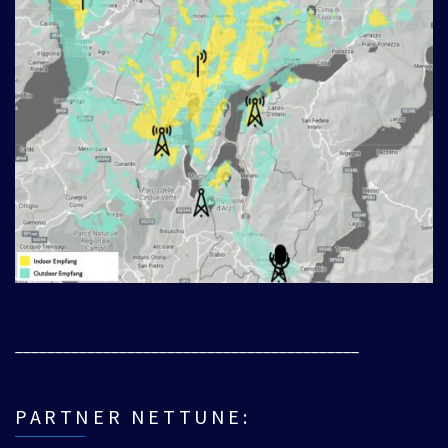
___________________________________________
PARTNER NETTUNE: