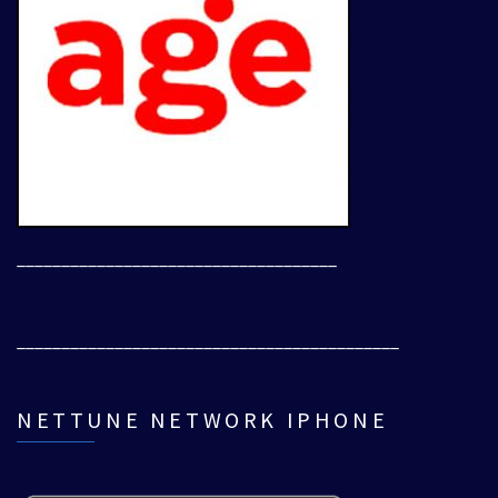
____________________________________
___________________________________________
NETTUNE NETWORK IPHONE