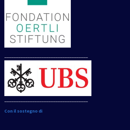
____________________________________
____________________________________
Con il sostegno di