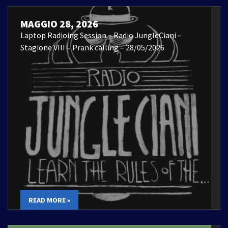
MAGGIO 28, 2026
Laptop Radioing Session – Radio JungleCiani –
Stagione VIII – Prank calling – 28/05/2026
READ MORE »