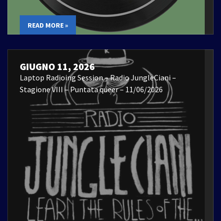
READ MORE »
GIUGNO 11, 2026
Laptop Radioing Session – Radio JungleCiani –
Stagione VIII – Puntata queer – 11/06/2026