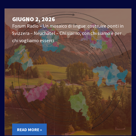
GIUGNO 2, 2026
Forum Radio – Un mosaico di lingue: costruire ponti in
Svizzera – Neuchâtel – Chi siamo, con chi siamo e per
chi vogliamo esserci
READ MORE »