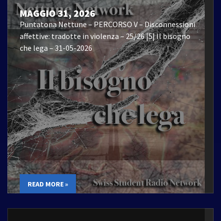
MAGGIO 31, 2026
Puntatona Nettune – PERCORSO V – Disconnessioni
affettive: tradotte in violenza – 25/26 |5| Il bisogno
che lega – 31-05-2026
READ MORE »