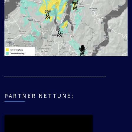
___________________________________________
PARTNER NETTUNE: