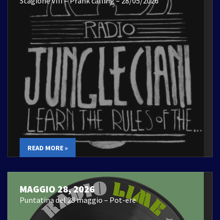
Stagione VIII – Prank calling – 28/05/2026
READ MORE »
MAGGIO 28, 2026
Puntatina del 28 maggio – Pot-ere