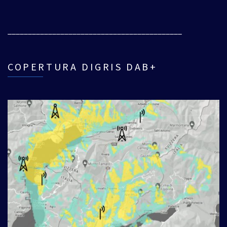
___________________________________________
COPERTURA DIGRIS DAB+