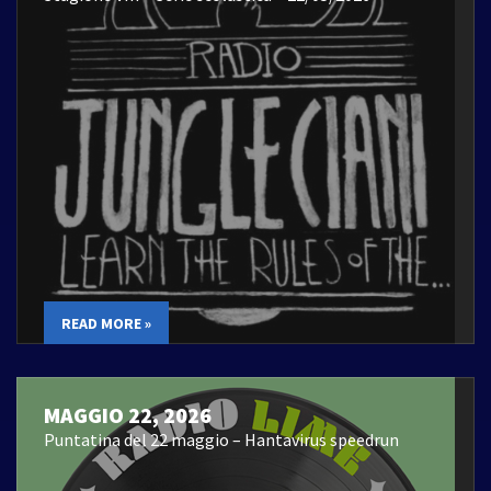
READ MORE »
MAGGIO 22, 2026
Puntatina del 22 maggio – Hantavirus speedrun