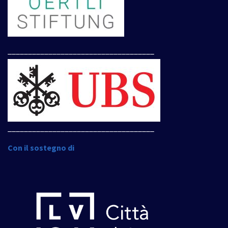
____________________________________
____________________________________
Con il sostegno di