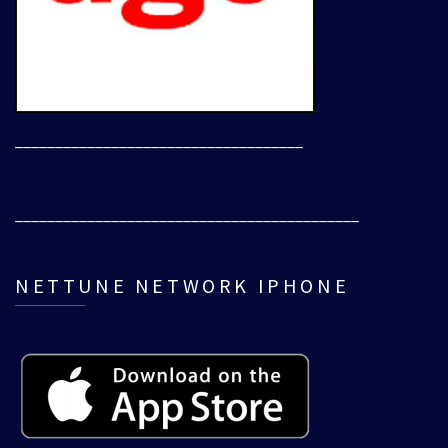
____________________________________
___________________________________________
NETTUNE NETWORK IPHONE