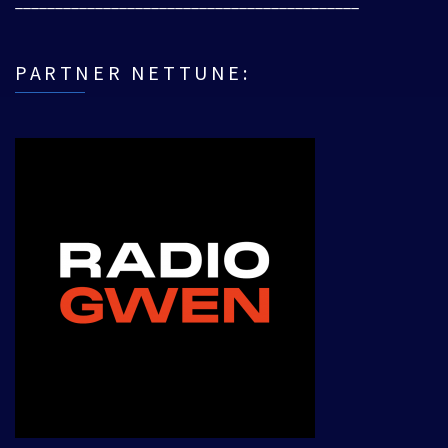
___________________________________________
PARTNER NETTUNE: