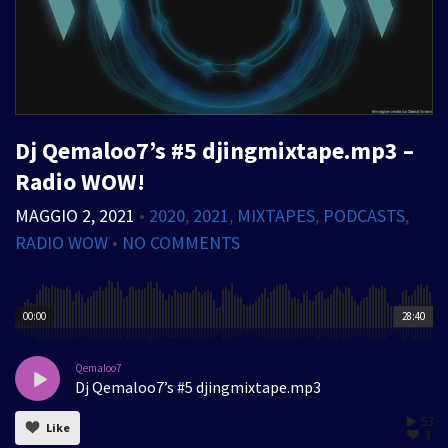
Dj Qemaloo7’s #5 djingmixtape.mp3 –
Radio WOW!
MAGGIO 2, 2021
•
2020
,
2021
,
MIXTAPES
,
PODCASTS
,
RADIO WOW
•
NO COMMENTS
00:00
28:40
Qemaloo7
Dj Qemaloo7’s #5 djingmixtape.mp3
53
Like
3