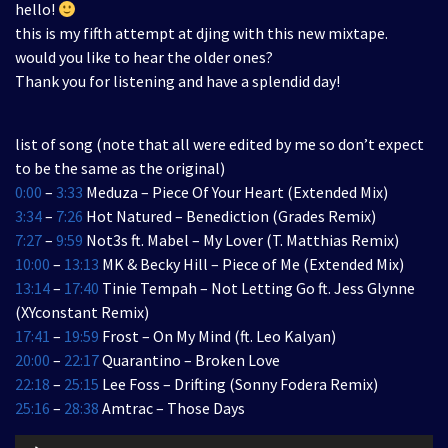
hello!
this is my fifth attempt at djing with this new mixtape.
would you like to hear the older ones?
Thank you for listening and have a splendid day!
list of song (note that all were edited by me so don’t expect
to be the same as the original)
0:00
–
3:33
Meduza – Piece Of Your Heart (Extended Mix)
3:34
–
7:26
Hot Natured – Benediction (Grades Remix)
7:27
–
9:59
Not3s ft. Mabel – My Lover (T. Matthias Remix)
10:00
–
13:13
MK & Becky Hill – Piece of Me (Extended Mix)
13:14
–
17:40
Tinie Tempah – Not Letting Go ft. Jess Glynne
(XYconstant Remix)
17:41
–
19:59
Frost – On My Mind (ft. Leo Kalyan)
20:00
–
22:17
Quarantino – Broken Love
22:18
–
25:15
Lee Foss – Drifting (Sonny Fodera Remix)
25:16
–
28:38
Amtrac – Those Days
Audio