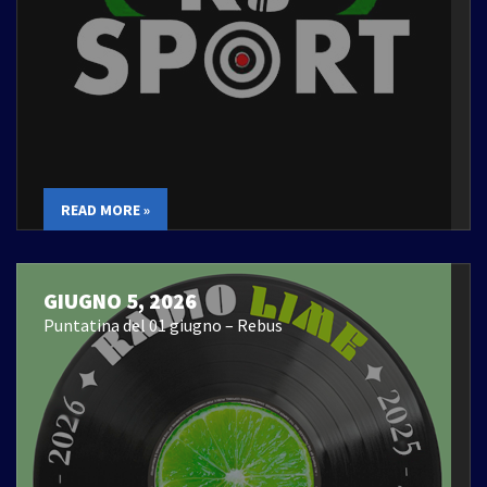
READ MORE »
GIUGNO 5, 2026
Puntatina del 01 giugno – Rebus