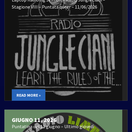
Stagione VIII – Puntata queer – 11/06/2026
READ MORE »
GIUGNO 11, 2026
Puntatina del 11 giugno – Ultimo giovedì