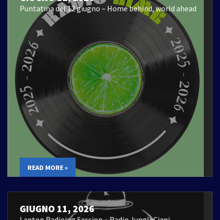
Puntatina del 12 giugno – Home behind, world ahead
READ MORE »
GIUGNO 11, 2026
Laptop Radioing Session – Radio JungleCiani –