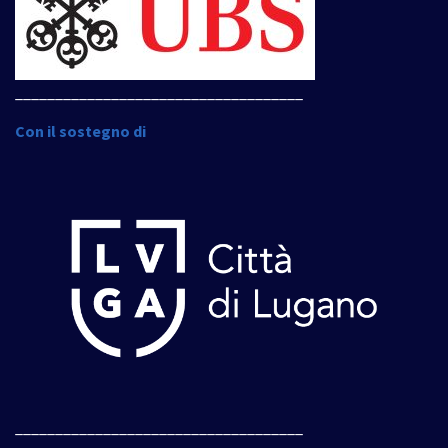
____________________________________
Con il sostegno di
____________________________________