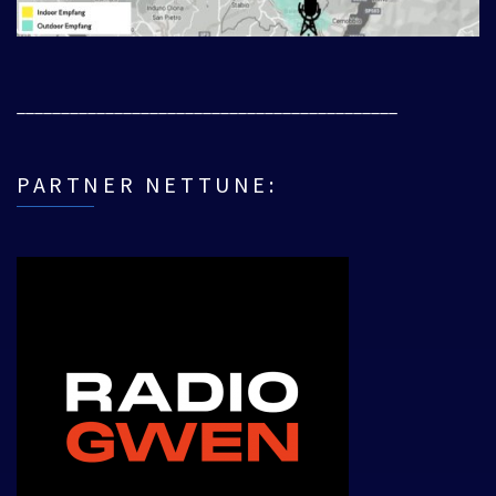
___________________________________________
PARTNER NETTUNE: