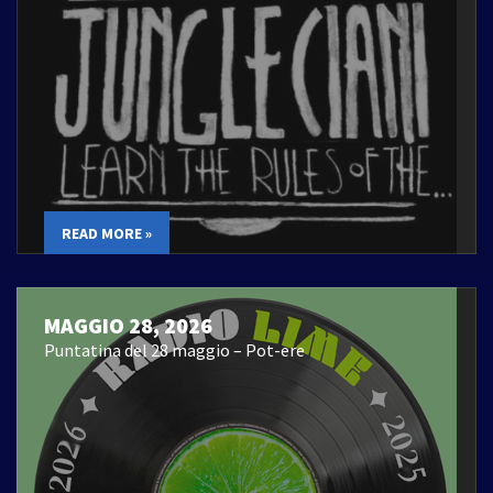
READ MORE »
MAGGIO 28, 2026
Puntatina del 28 maggio – Pot-ere