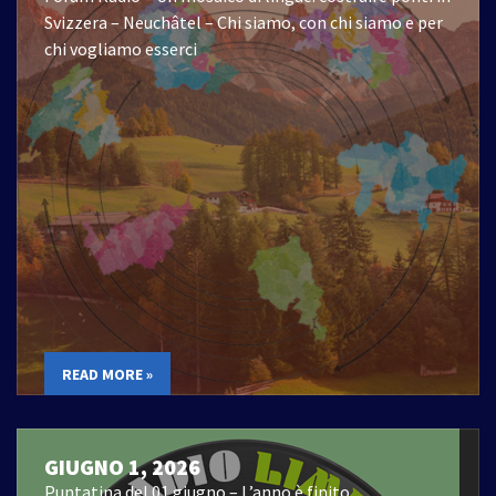
Svizzera – Neuchâtel – Chi siamo, con chi siamo e per
chi vogliamo esserci
READ MORE »
GIUGNO 1, 2026
Puntatina del 01 giugno – L’anno è finito