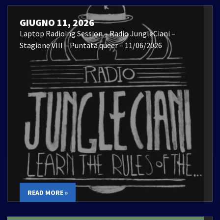
GIUGNO 11, 2026
Laptop Radioing Session – Radio JungleCiani –
Stagione VIII – Puntata queer – 11/06/2026
READ MORE »