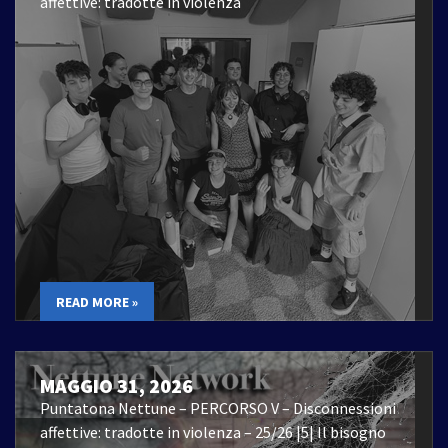
affettive: tradotte in violenza
READ MORE »
MAGGIO 31, 2026
Puntatona Nettune – PERCORSO V – Disconnessioni
affettive: tradotte in violenza – 25/26 |5| Il bisogno