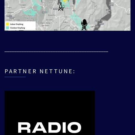
___________________________________________
PARTNER NETTUNE: