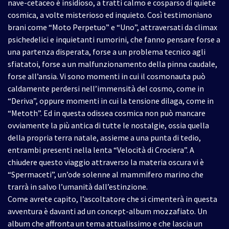
nave-cetaceo è insidioso, a tratti calmo e cosparso di quiete
cosmica, a volte misterioso ed inquieto. Così testimoniano
brani come “Moto Perpetuo” e “Uno”, attraversati da climax
psichedelici e inquietanti rumorini, che fanno pensare forse a
una partenza disperata, forse a un problema tecnico agli
sfiatatoi, forse a un malfunzionamento della pinna caudale,
forse all’ansia. Vi sono momenti in cui il cosmonauta può
caldamente perdersi nell’immensità del cosmo, come in
“Deriva”, oppure momenti in cui la tensione dilaga, come in
“Metoth”. Ed in questa odissea cosmica non può mancare
ovviamente la più antica di tutte le nostalgie, ossia quella
della propria terra natale, assieme a una punta di tedio,
entrambi presenti nella lenta “Velocità di Crociera”. A
chiudere questo viaggio attraverso la materia oscura vi è
“Spermaceti”, un’ode solenne al mammifero marino che
trarrà in salvo l’umanità dall’estinzione.
Come avrete capito, l’ascoltatore che si cimenterà in questa
avventura è davanti ad un concept-album mozzafiato. Un
album che affronta un tema attualissimo e che lascia un