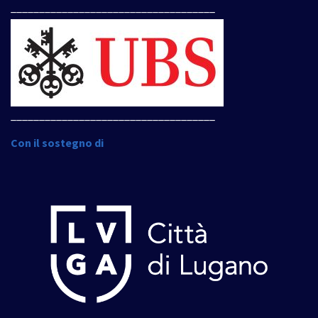
____________________________________
____________________________________
Con il sostegno di