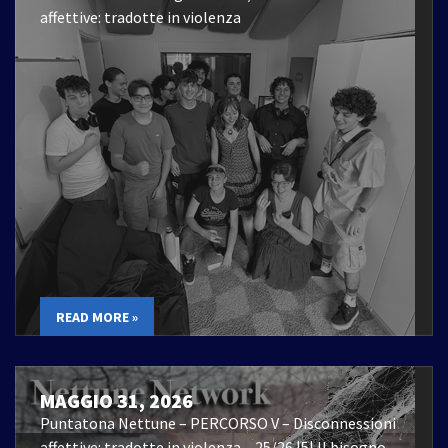
affettive: tradotte in violenza
READ MORE »
MAGGIO 31, 2026
Puntatona Nettune – PERCORSO V – Disconnessioni
affettive: tradotte in violenza – 25/26 |5| Il bisogno