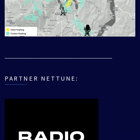
___________________________________________
PARTNER NETTUNE: