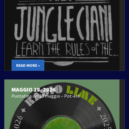
READ MORE »
MAGGIO 28, 2026
Puntatina del 28 maggio – Pot-ere