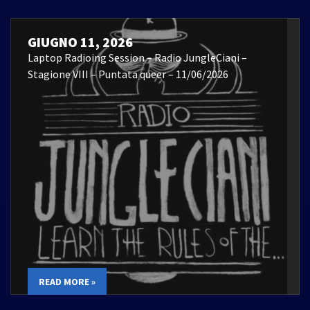
GIUGNO 11, 2026
Laptop Radioing Session – Radio JungleCiani –
Stagione VIII – Puntata queer – 11/06/2026
READ MORE »