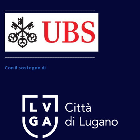
____________________________________
____________________________________
Con il sostegno di