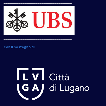
____________________________________
____________________________________
Con il sostegno di