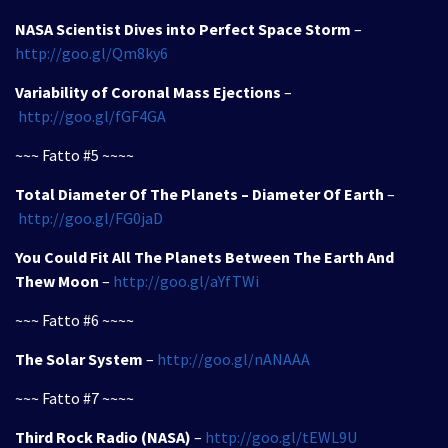
NASA Scientist Dives into Perfect Space Storm
–
http://goo.gl/Qm8ky6
Variability of Coronal Mass Ejections
–
http://goo.gl/fGF4GA
~~~ Fatto #5 ~~~~
Total Diameter Of The Planets – Diameter Of Earth
–
http://goo.gl/FG0jaD
You Could Fit All The Planets Between The Earth And
Thew Moon
–
http://goo.gl/aYfTWi
~~~ Fatto #6 ~~~~
The Solar System
–
http://goo.gl/nANAAA
~~~ Fatto #7 ~~~~
Third Rock Radio (NASA)
–
http://goo.gl/tEWL9U