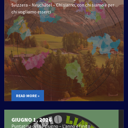
Svizzera – Neuchâtel – Chi siamo, con chi siamo e per
chi vogliamo esserci
READ MORE »
GIUGNO 1, 2026
Puntatina del 01 giugno – L’anno è finito