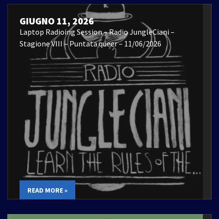
GIUGNO 11, 2026
Laptop Radioing Session – Radio JungleCiani –
Stagione VIII – Puntata queer – 11/06/2026
READ MORE »