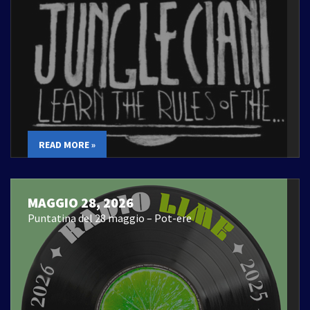
READ MORE »
MAGGIO 28, 2026
Puntatina del 28 maggio – Pot-ere