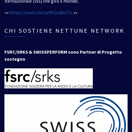
iternazionale (ISS) che gira il mondo.
»»
https://youtu.be/qzMQza8xZCc
««
CHI SOSTIENE NETTUNE NETWORK
FSRC/SRKS & SWISSPERFORM sono Partner di Progetto
sostegno