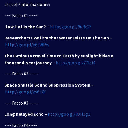
articoli/informazioni««
~~~ Fatto #1 ~~~~
How Hot Is the Sun?
–
http://goo.gl/9uBc2S
Researchers Confirm that Water Exists On The Sun
–
http://goo.gl/a6LWPw
The 8-minute travel time to Earth by sunlight hides a
thousand-year journey
–
http://goo.gl/77lqi4
~~~ Fatto #2 ~~~~
Space Shuttle Sound Suppression System
–
http://goo.gl/zs6JXf
~~~ Fatto #3 ~~~~
Long Delayed Echo
–
http://goo.gl/lOHJg1
~~~ Fatto #4~~~~