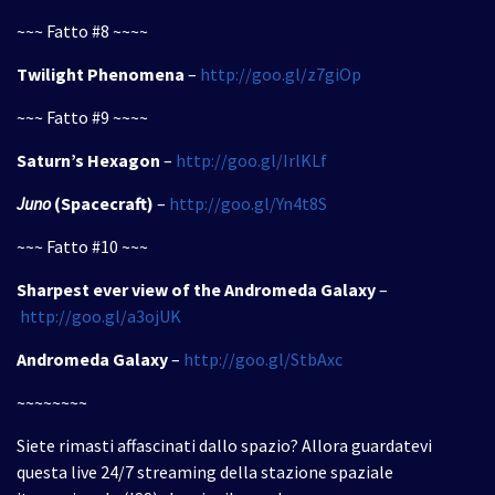
~~~ Fatto #8 ~~~~
Twilight Phenomena
–
http://goo.gl/z7giOp
~~~ Fatto #9 ~~~~
Saturn’s Hexagon
–
http://goo.gl/IrlKLf
Juno
(Spacecraft)
–
http://goo.gl/Yn4t8S
~~~ Fatto #10 ~~~
Sharpest ever view of the Andromeda Galaxy
–
http://goo.gl/a3ojUK
Andromeda Galaxy
–
http://goo.gl/StbAxc
~~~~~~~~
Siete rimasti affascinati dallo spazio? Allora guardatevi
questa live 24/7 streaming della stazione spaziale