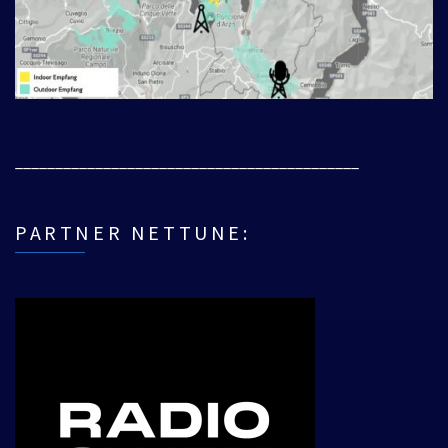
___________________________________________
PARTNER NETTUNE: