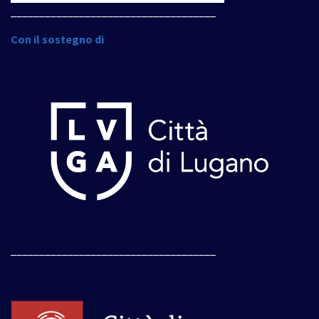
____________________________________
Con il sostegno di
____________________________________