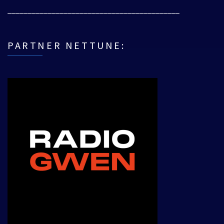
___________________________________________
PARTNER NETTUNE: