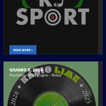
READ MORE »
GIUGNO 5, 2026
Puntatina del 01 giugno – Rebus