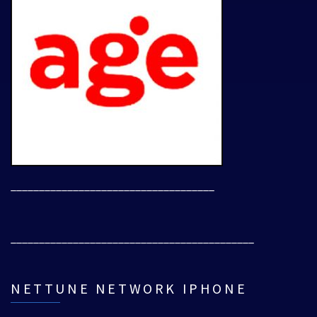
____________________________________
___________________________________________
NETTUNE NETWORK IPHONE