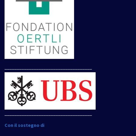
____________________________________
____________________________________
Con il sostegno di