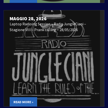
MAGGIO 28, 2026
Laptop Radioing Session – Radio JungleCiani –
Stagione VIII – Prank calling – 28/05/2026
READ MORE »