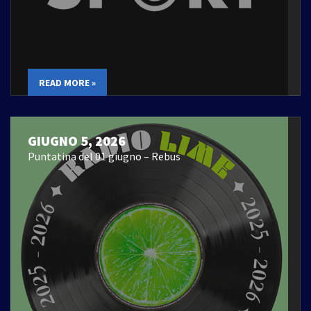
READ MORE »
GIUGNO 5, 2026
Puntatina del 01 giugno – Rebus