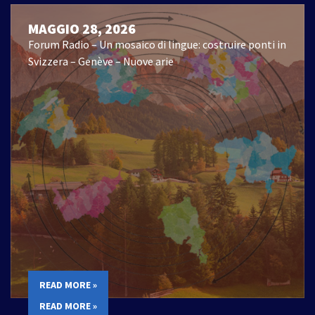
MAGGIO 28, 2026
Forum Radio – Un mosaico di lingue: costruire ponti in
Svizzera – Genève – Nuove arie
READ MORE »
READ MORE »