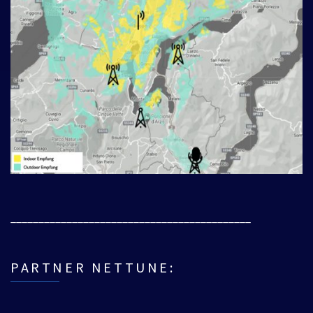
___________________________________________
PARTNER NETTUNE: