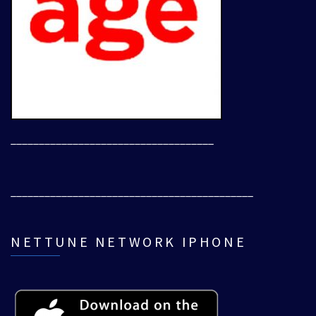
____________________________________
___________________________________________
NETTUNE NETWORK IPHONE