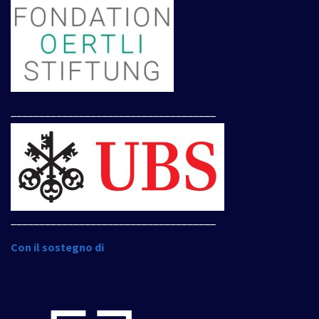
____________________________________
____________________________________
Con il sostegno di