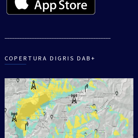
___________________________________________
COPERTURA DIGRIS DAB+