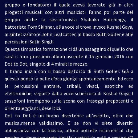
gruppo e fondatore) il quale aveva lavorato già in altri
progetti musicali con altri musicisti. Fanno poi parte del
gruppo anche la sassofonista Shabaka Hutchings, il
batterista Tom Skinner, alla voce si trova invece Kushal Gaya,
al sintetizzatore John Leafcutter, al basso Ruth Goller e alle
percussioni Satin Singh.
Questa simpatica formazione ci dà un assaggino di quello che
sarà il loro prossimo album uscente il 15 gennaio 2016 con
Dot to Dot, singolo di 4 minuti e mezzo.
Il brano inizia con il basso distorto di Ruth Goller. Già a
questo punto la pelle d’oca giunge spontaneamente. Ed ecco
le percussioni entrare, tribali, vivaci, esotiche ed
elettroniche, seguite dalla voce scherzosa di Kushal Gaya. I
sassofoni irrompono sulla scena con fraseggi prepotenti e
orientaleggianti, desertici.
Dot to Dot è un brano divertente all’ascolto, oltre che
musicalmente validissimo. E se non vi siete divertiti
abbastanza con la musica, allora potrete ricorrere al clip
musicale, dove troverete dei tizi vestiti da polli e castori (?)