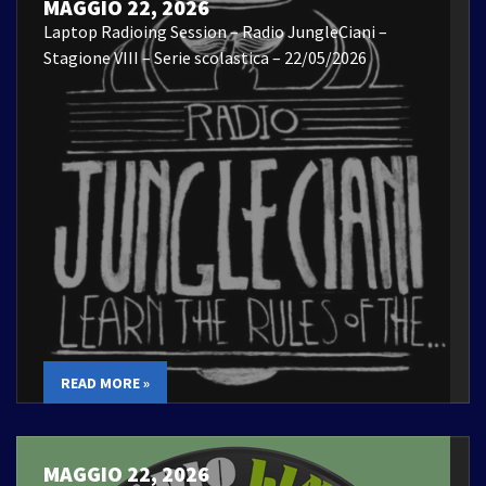
MAGGIO 22, 2026
Laptop Radioing Session – Radio JungleCiani –
Stagione VIII – Serie scolastica – 22/05/2026
READ MORE »
MAGGIO 22, 2026