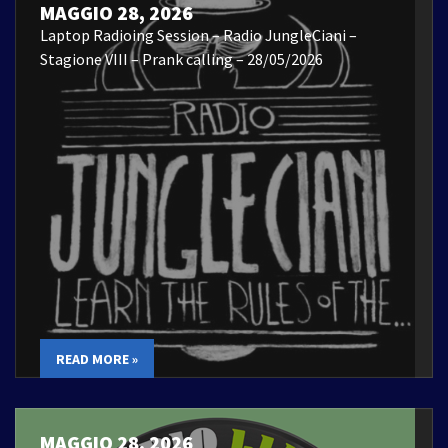
MAGGIO 28, 2026
Laptop Radioing Session – Radio JungleCiani –
Stagione VIII – Prank calling – 28/05/2026
READ MORE »
MAGGIO 28, 2026