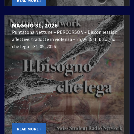
READ MORE »
MAGGIO 31, 2026
Puntatona Nettune – PERCORSO V – Disconnessioni
affettive: tradotte in violenza – 25/26 |5| Il bisogno
che lega – 31-05-2026
READ MORE »