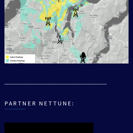
___________________________________________
PARTNER NETTUNE: