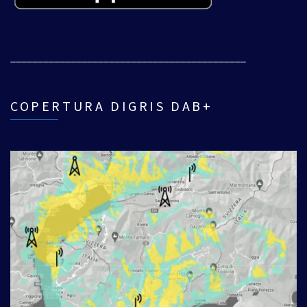
___________________________________________
COPERTURA DIGRIS DAB+