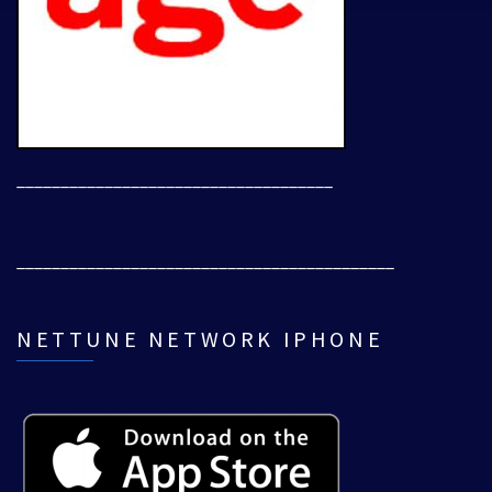
____________________________________
___________________________________________
NETTUNE NETWORK IPHONE