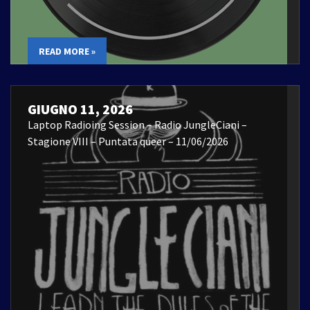
READ MORE »
GIUGNO 11, 2026
Laptop Radioing Session – Radio JungleCiani –
Stagione VIII – Puntata queer – 11/06/2026