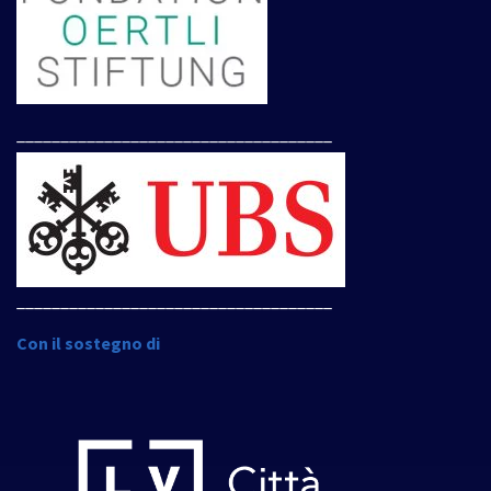
____________________________________
____________________________________
Con il sostegno di