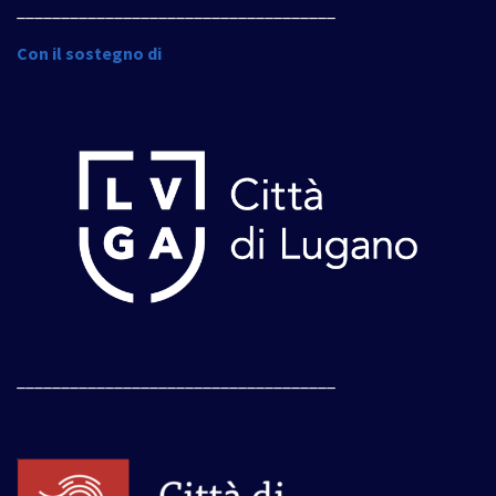
____________________________________
Con il sostegno di
____________________________________