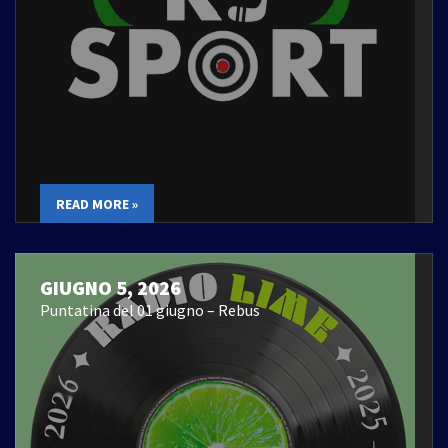
READ MORE »
GIUGNO 5, 2026
Puntatina del 01 giugno – Rebus