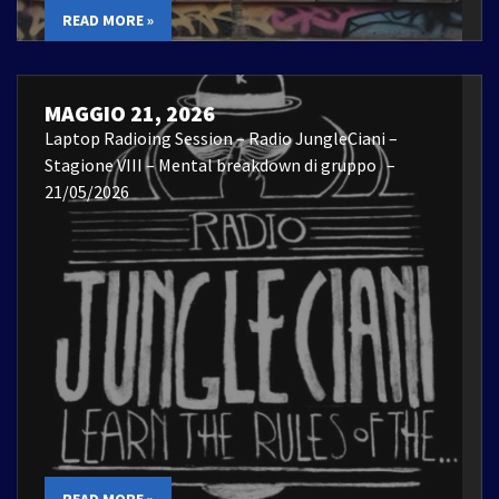
READ MORE »
MAGGIO 21, 2026
Laptop Radioing Session – Radio JungleCiani –
Stagione VIII – Mental breakdown di gruppo –
21/05/2026
READ MORE »