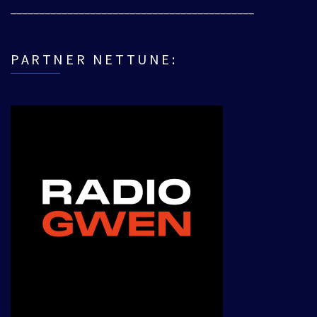
___________________________________________
PARTNER NETTUNE: