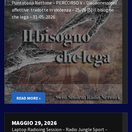
Puntatona Nettune – PERCORSO V – Disconnessioni
affettive: tradotte in violenza – 25/26 |5| Il bisogno
che lega – 31-05-2026
READ MORE »
MAGGIO 29, 2026
Laptop Radioing Session – Radio Jungle Sport –