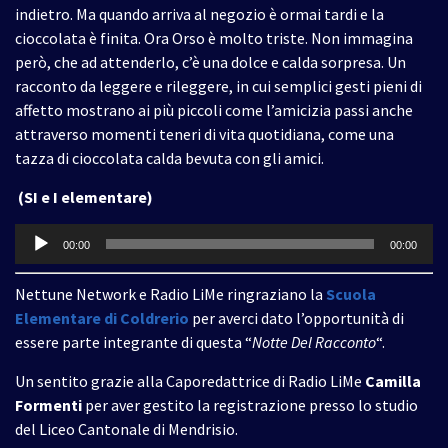
indietro. Ma quando arriva al negozio è ormai tardi e la
cioccolata è finita. Ora Orso è molto triste. Non immagina
però, che ad attenderlo, c’è una dolce e calda sorpresa. Un
racconto da leggere e rileggere, in cui semplici gesti pieni di
affetto mostrano ai più piccoli come l’amicizia passi anche
attraverso momenti teneri di vita quotidiana, come una
tazza di cioccolata calda bevuta con gli amici.
(SI e I elementare)
Audio
00:00
00:00
Player
Nettune Network e Radio LiMe ringraziano la
Scuola
Elementare di Coldrerio
per averci dato l’opportunità di
essere parte integrante di questa “
Notte Del Racconto
“.
Un sentito grazie alla Caporedattrice di Radio LiMe
Camilla
Formenti
per aver gestito la registrazione presso lo studio
del Liceo Cantonale di Mendrisio.