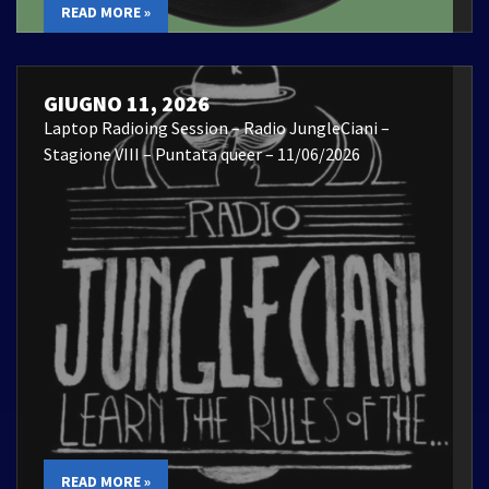
READ MORE »
GIUGNO 11, 2026
Laptop Radioing Session – Radio JungleCiani –
Stagione VIII – Puntata queer – 11/06/2026
READ MORE »