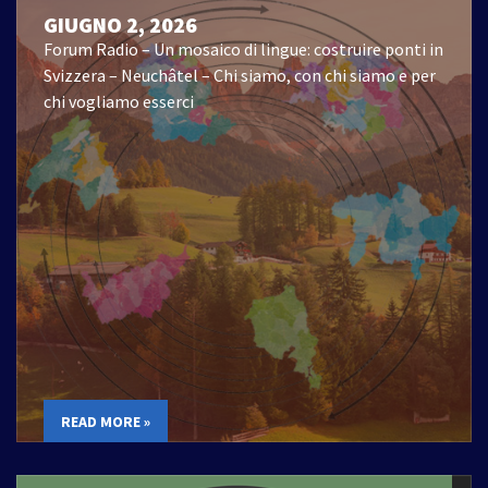
GIUGNO 2, 2026
Forum Radio – Un mosaico di lingue: costruire ponti in
Svizzera – Neuchâtel – Chi siamo, con chi siamo e per
chi vogliamo esserci
READ MORE »