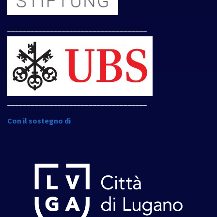
____________________________________
____________________________________
Con il sostegno di