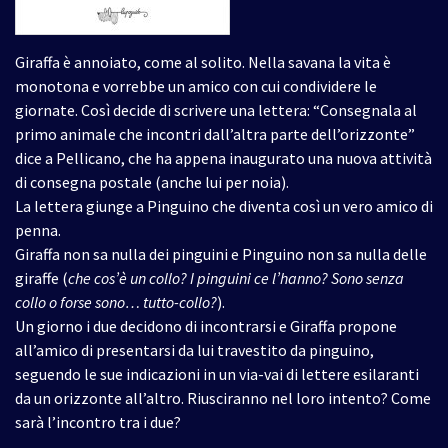
Giraffa è annoiato, come al solito. Nella savana la vita è
monotona e vorrebbe un amico con cui condividere le
giornate. Così decide di scrivere una lettera: “Consegnala al
primo animale che incontri dall’altra parte dell’orizzonte”
dice a Pellicano, che ha appena inaugurato una nuova attività
di consegna postale (anche lui per noia).
La lettera giunge a Pinguino che diventa così un vero amico di
penna.
Giraffa non sa nulla dei pinguini e Pinguino non sa nulla delle
giraffe (
che cos’è un collo? I pinguini ce l’hanno? Sono senza
collo o forse sono… tutto-collo?
).
Un giorno i due decidono di incontrarsi e Giraffa propone
all’amico di presentarsi da lui travestito da pinguino,
seguendo le sue indicazioni in un via-vai di lettere esilaranti
da un orizzonte all’altro. Riusciranno nel loro intento? Come
sarà l’incontro tra i due?