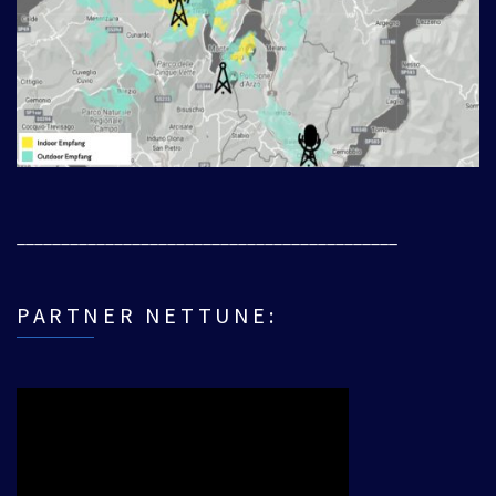
___________________________________________
PARTNER NETTUNE: