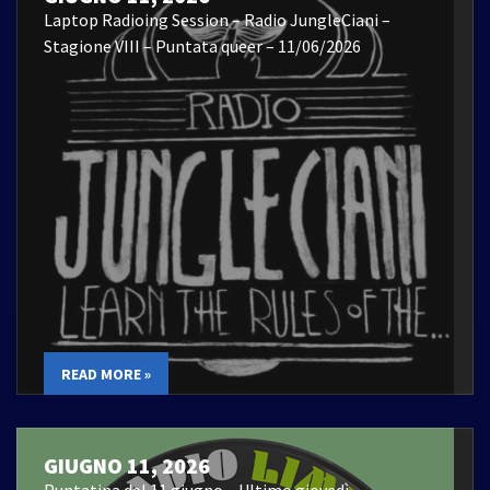
Laptop Radioing Session – Radio JungleCiani –
Stagione VIII – Puntata queer – 11/06/2026
READ MORE »
GIUGNO 11, 2026