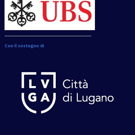
____________________________________
Con il sostegno di
____________________________________