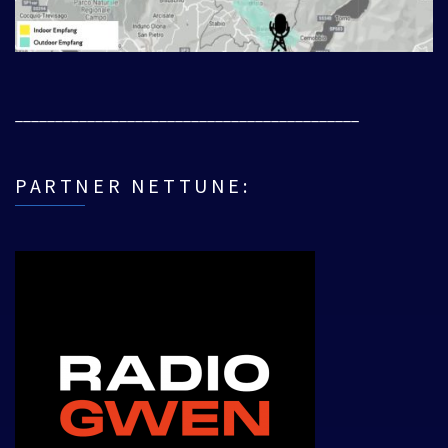
___________________________________________
PARTNER NETTUNE: