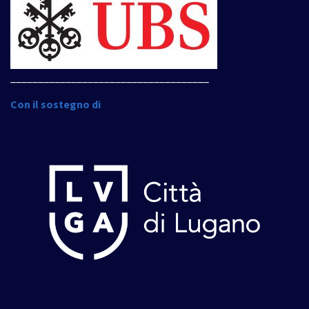
____________________________________
Con il sostegno di
____________________________________