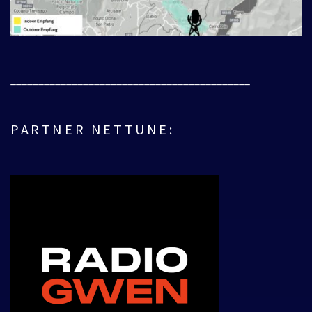
___________________________________________
PARTNER NETTUNE: