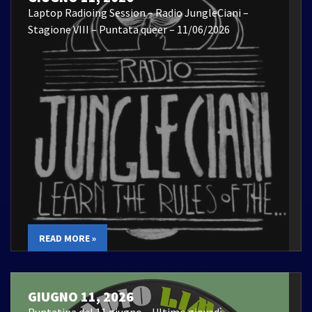
Laptop Radioing Session – Radio JungleCiani –
Stagione VIII – Puntata queer – 11/06/2026
READ MORE »
GIUGNO 11, 2026