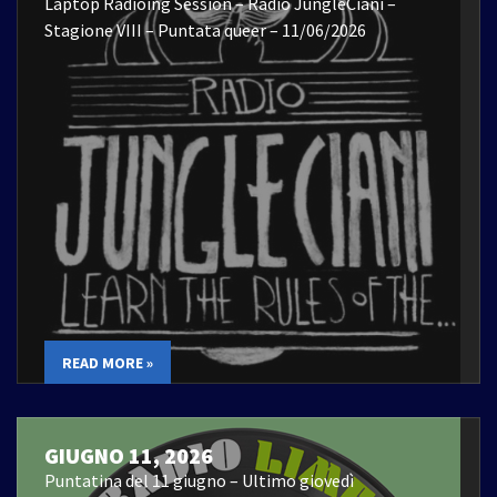
Laptop Radioing Session – Radio JungleCiani –
Stagione VIII – Puntata queer – 11/06/2026
READ MORE »
GIUGNO 11, 2026
Puntatina del 11 giugno – Ultimo giovedì