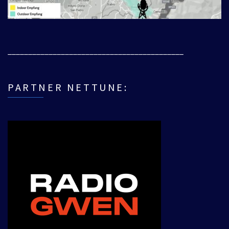
___________________________________________
PARTNER NETTUNE: