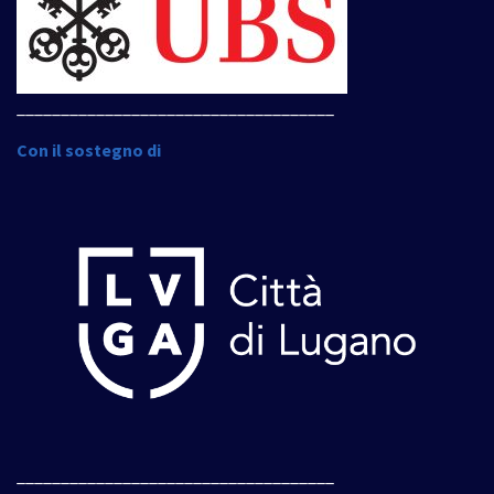
____________________________________
Con il sostegno di
____________________________________