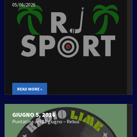
05/06/2026
READ MORE »
GIUGNO 5, 2026
Puntatina del 01 giugno – Rebus