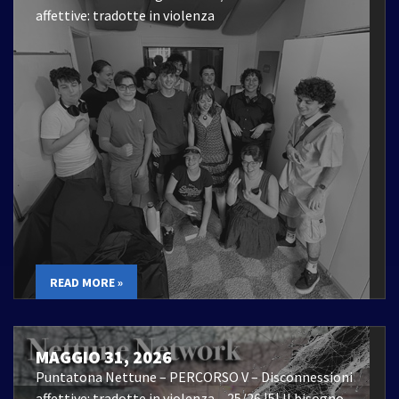
affettive: tradotte in violenza
READ MORE »
MAGGIO 31, 2026
Puntatona Nettune – PERCORSO V – Disconnessioni
affettive: tradotte in violenza – 25/26 |5| Il bisogno