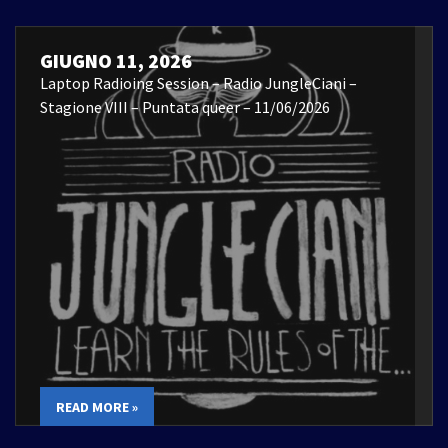
GIUGNO 11, 2026
Laptop Radioing Session – Radio JungleCiani –
Stagione VIII – Puntata queer – 11/06/2026
READ MORE »