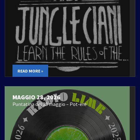
READ MORE »
MAGGIO 28, 2026
Puntatina del 28 maggio – Pot-ere