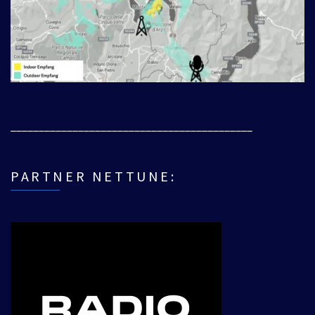
___________________________________________
PARTNER NETTUNE: