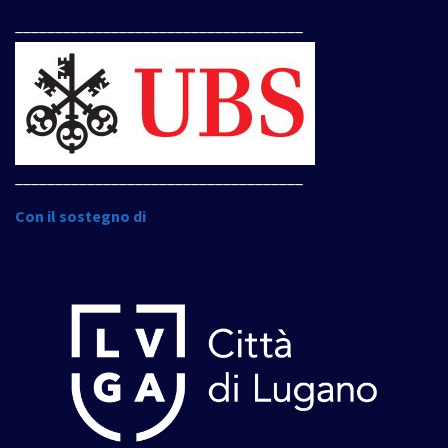
____________________________________
____________________________________
Con il sostegno di