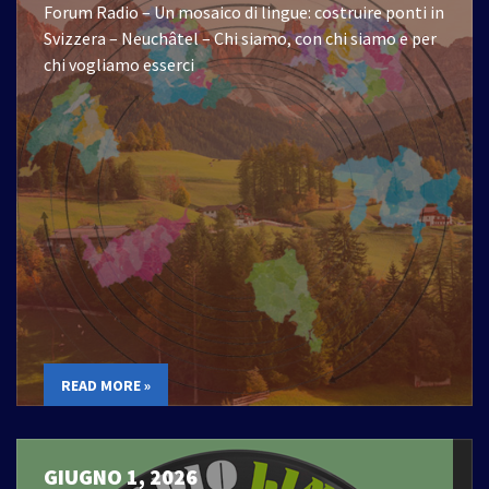
Forum Radio – Un mosaico di lingue: costruire ponti in
Svizzera – Neuchâtel – Chi siamo, con chi siamo e per
chi vogliamo esserci
READ MORE »
GIUGNO 1, 2026