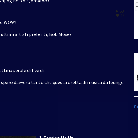
/djing no.3 di Qemaloo7
59
13
dio WOW!
 ultimi artisti preferiti, Bob Moses
_
tina serale di live dj.
spero davvero tanto che questa oretta di musica da lounge
_
C