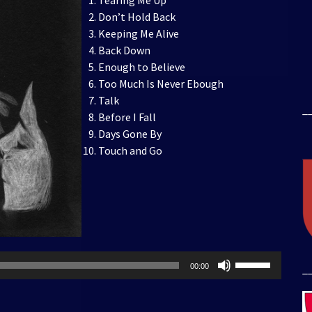
Tearing Me Up
Don’t Hold Back
Keeping Me Alive
Back Down
Enough to Believe
Too Much Is Never Ebough
Talk
_
Before I Fall
Days Gone By
Touch and Go
Usa
_
00:00
i
tasti
freccia