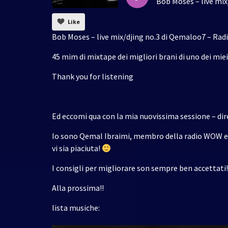
Bob Moses – live mix
Like
Bob Moses – live mix/djing no.3 di Qemaloo7 – Ra
45 mim di mixtape dei migliori brani di uno dei miei
Thank you for listening
Ed eccomi qua con la mia nuovissima sessione – diret
Io sono Qemal Ibraimi, membro della radio WOW e 
vi sia piaciuta!
I consigli per migliorare son sempre ben accettati!
Alla prossima!!
lista musiche: