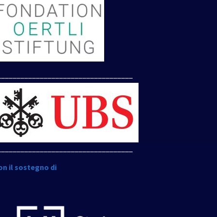
___________________________________
___________________________________
on il sostegno di