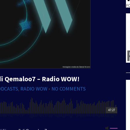
_
 di Qemaloo7 – Radio WOW!
ODCASTS
,
RADIO WOW
•
NO COMMENTS
47:27