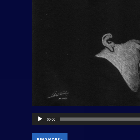
Audio
00:00
Player
READ MORE »