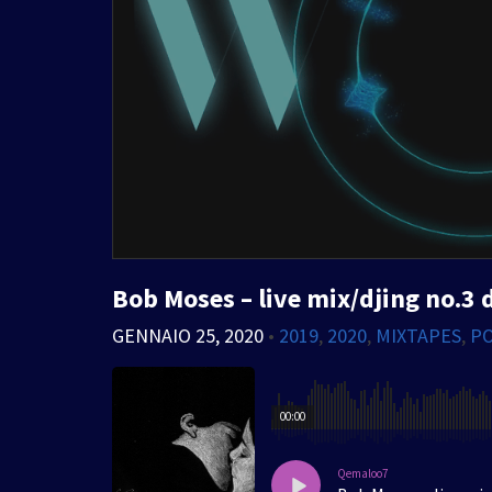
Bob Moses – live mix/djing no.3
GENNAIO 25, 2020
•
2019
,
2020
,
MIXTAPES
,
P
00:00
Qemaloo7