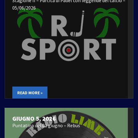
Stagione II – Partita di Padel con leggende del calcio –
05/06/2026
READ MORE »
GIUGNO 5, 2026
Puntatina del 01 giugno – Rebus