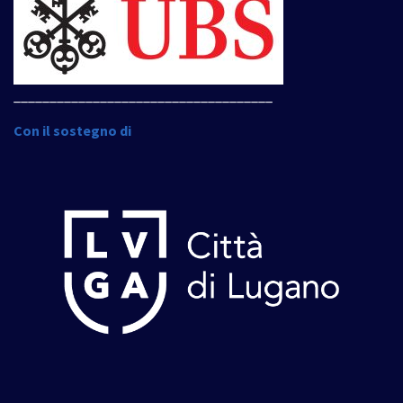
____________________________________
Con il sostegno di
____________________________________