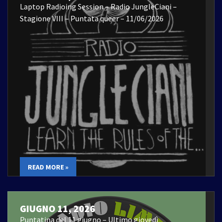
Laptop Radioing Session – Radio JungleCiani –
Stagione VIII – Puntata queer – 11/06/2026
READ MORE »
GIUGNO 11, 2026
Puntatina del 11 giugno – Ultimo giovedì