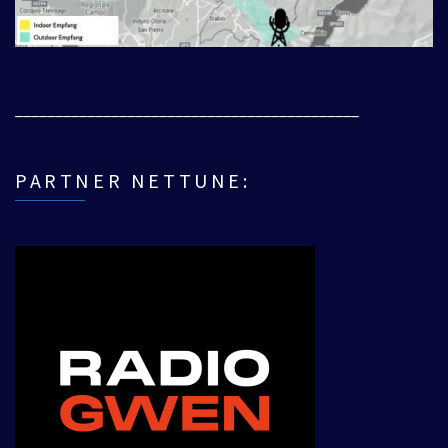
___________________________________________
PARTNER NETTUNE: