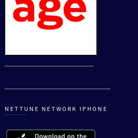
____________________________________
___________________________________________
NETTUNE NETWORK IPHONE