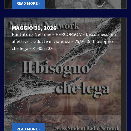
READ MORE »
MAGGIO 31, 2026
Puntatona Nettune – PERCORSO V – Disconnessioni
affettive: tradotte in violenza – 25/26 |5| Il bisogno
che lega – 31-05-2026
READ MORE »