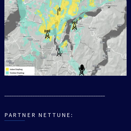
___________________________________________
PARTNER NETTUNE: