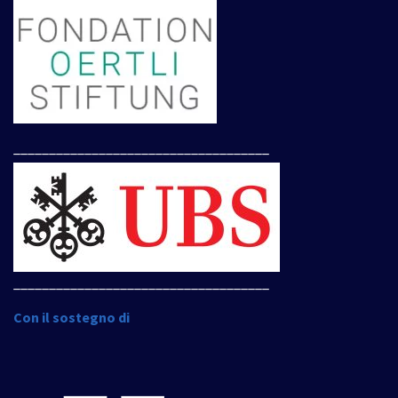
____________________________________
____________________________________
Con il sostegno di