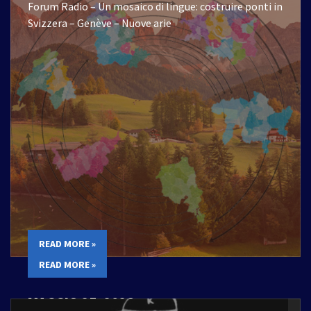
Forum Radio – Un mosaico di lingue: costruire ponti in
Svizzera – Genève – Nuove arie
READ MORE »
READ MORE »
MAGGIO 25, 2026