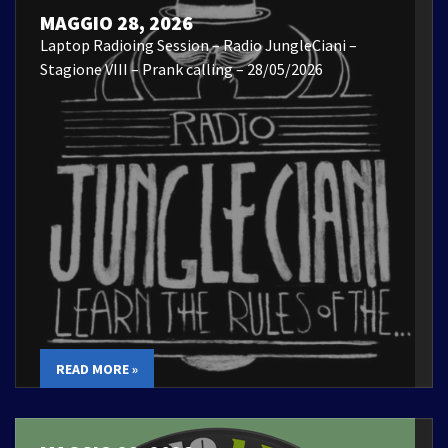
MAGGIO 28, 2026
Laptop Radioing Session – Radio JungleCiani –
Stagione VIII – Prank calling – 28/05/2026
READ MORE »