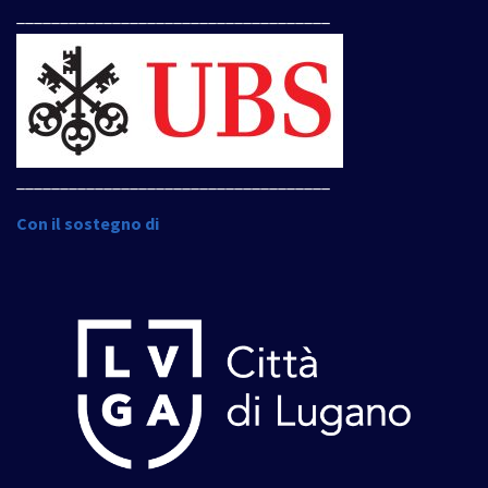
____________________________________
____________________________________
Con il sostegno di