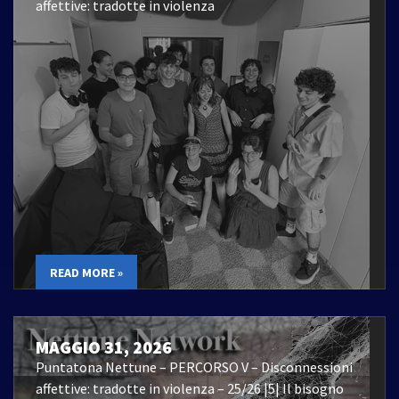
affettive: tradotte in violenza
READ MORE »
MAGGIO 31, 2026
Puntatona Nettune – PERCORSO V – Disconnessioni
affettive: tradotte in violenza – 25/26 |5| Il bisogno