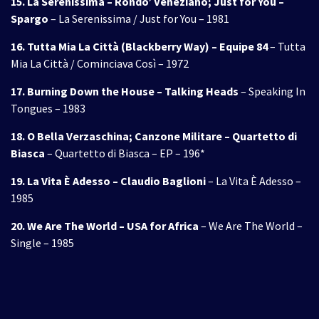
15. La Serenissima – Rondo’ Veneziano; Just for You –
Spargo
– La Serenissima / Just for You – 1981
16. Tutta Mia La Città (Blackberry Way) – Equipe 84
– Tutta
Mia La Città / Cominciava Così – 1972
17. Burning Down the House – Talking Heads
– Speaking In
Tongues – 1983
18. O Bella Verzaschina; Canzone Militare – Quartetto di
Biasca
– Quartetto di Biasca – EP – 196*
19. La Vita È Adesso – Claudio Baglioni
– La Vita È Adesso –
1985
20. We Are The World – USA for Africa
– We Are The World –
Single – 1985