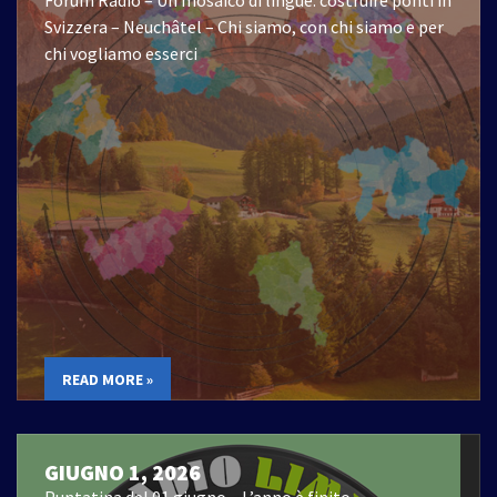
Forum Radio – Un mosaico di lingue: costruire ponti in
Svizzera – Neuchâtel – Chi siamo, con chi siamo e per
chi vogliamo esserci
READ MORE »
GIUGNO 1, 2026