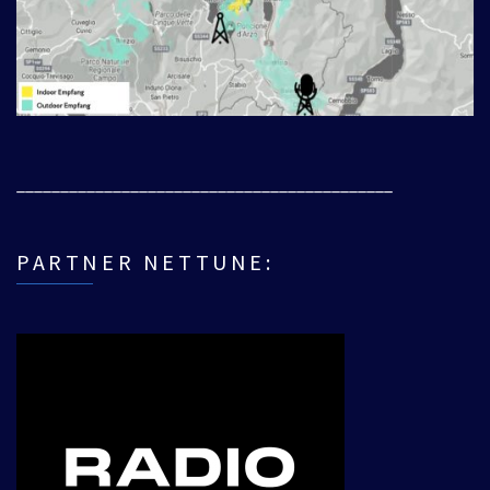
___________________________________________
PARTNER NETTUNE: