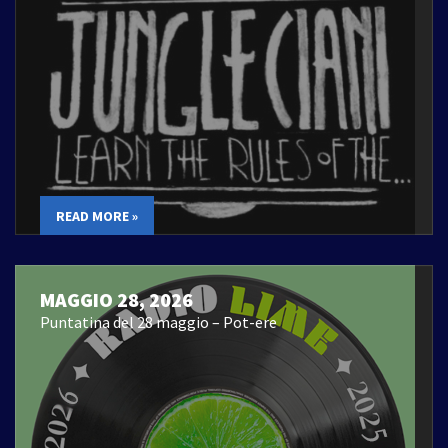
READ MORE »
MAGGIO 28, 2026
Puntatina del 28 maggio – Pot-ere