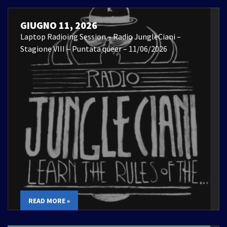
GIUGNO 11, 2026
Laptop Radioing Session – Radio JungleCiani –
Stagione VIII – Puntata queer – 11/06/2026
READ MORE »