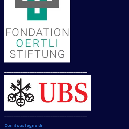
____________________________________
____________________________________
Con il sostegno di