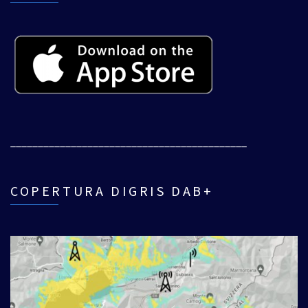
___________________________________________
COPERTURA DIGRIS DAB+