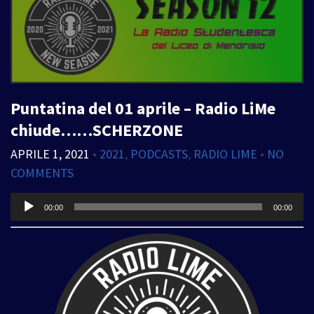
Puntatina del 01 aprile – Radio LiMe
chiude……SCHERZONE
APRILE 1, 2021
•
2021
,
PODCASTS
,
RADIO LIME
•
NO
COMMENTS
Audio
00:00
00:00
Player