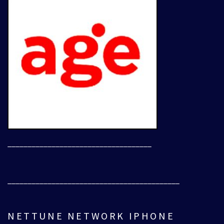
____________________________________
___________________________________________
NETTUNE NETWORK IPHONE