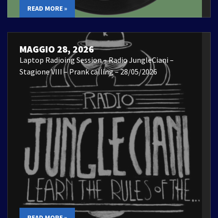
READ MORE »
MAGGIO 28, 2026
Laptop Radioing Session – Radio JungleCiani –
Stagione VIII – Prank calling – 28/05/2026
READ MORE »