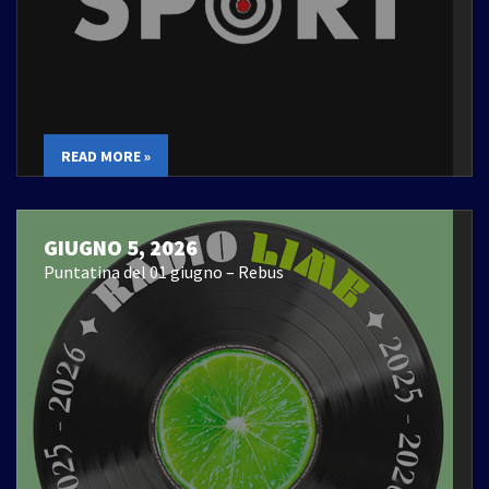
READ MORE »
GIUGNO 5, 2026
Puntatina del 01 giugno – Rebus