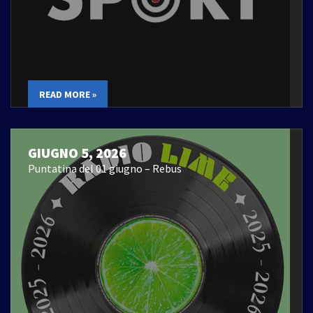
READ MORE »
GIUGNO 5, 2026
Puntatina del 01 giugno – Rebus