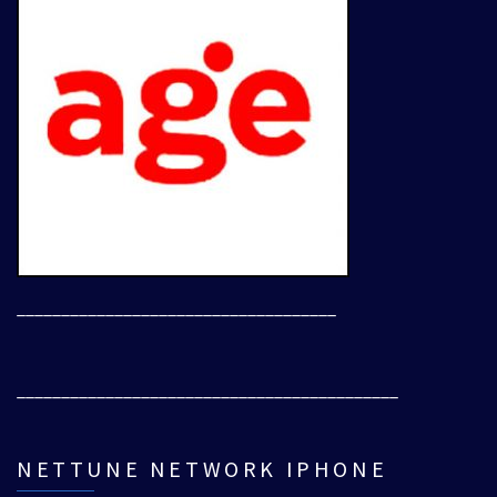
____________________________________
___________________________________________
NETTUNE NETWORK IPHONE