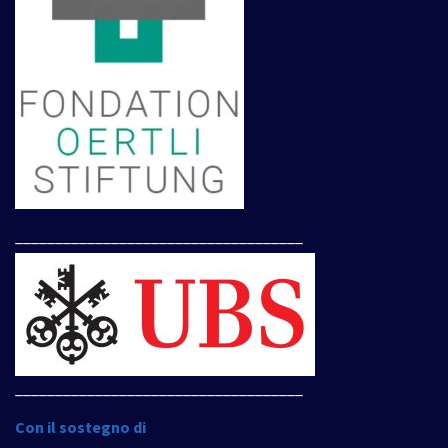
____________________________________
____________________________________
Con il sostegno di