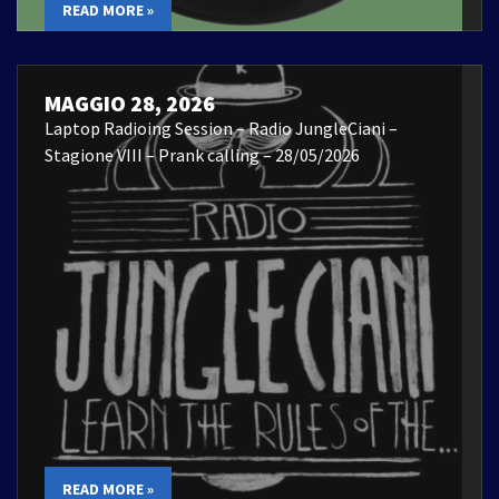
READ MORE »
MAGGIO 28, 2026
Laptop Radioing Session – Radio JungleCiani –
Stagione VIII – Prank calling – 28/05/2026
READ MORE »