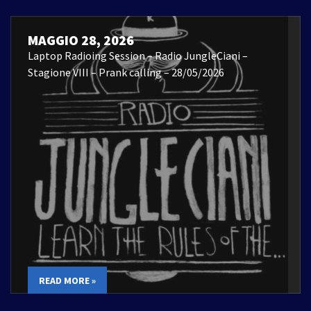
MAGGIO 28, 2026
Laptop Radioing Session – Radio JungleCiani –
Stagione VIII – Prank calling – 28/05/2026
READ MORE »