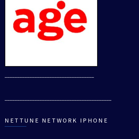
____________________________________
___________________________________________
NETTUNE NETWORK IPHONE