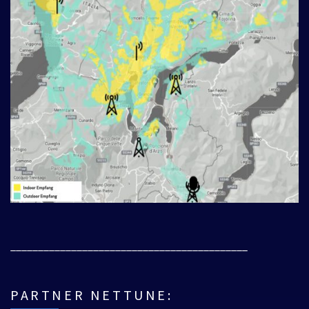
___________________________________________
PARTNER NETTUNE: