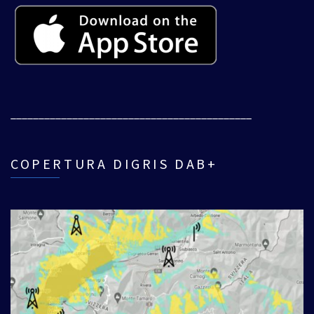
___________________________________________
COPERTURA DIGRIS DAB+