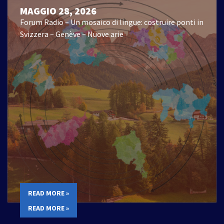
MAGGIO 28, 2026
Forum Radio – Un mosaico di lingue: costruire ponti in
Svizzera – Genève – Nuove arie
READ MORE »
READ MORE »