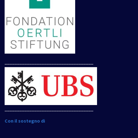
____________________________________
____________________________________
Con il sostegno di