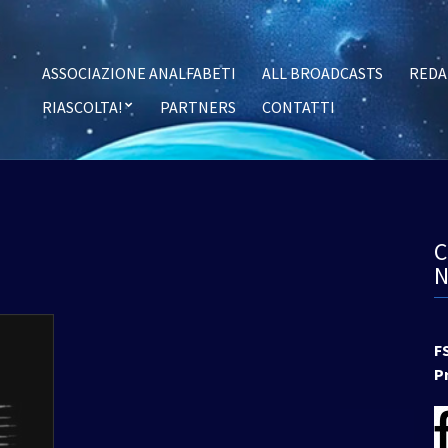
ASSOCIAZIONE ANALFABETI
ALL BROADCASTS
REDA
RIASCOLTA!
PARTNERS
CONTATTI
F
P