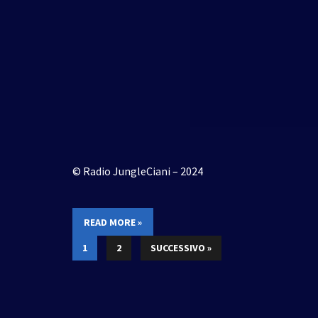
© Radio JungleCiani – 2024
READ MORE »
1
2
SUCCESSIVO »