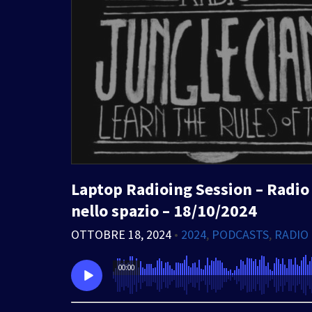
Laptop Radioing Session – Radio 
nello spazio – 18/10/2024
OTTOBRE 18, 2024
•
2024
,
PODCASTS
,
RADIO
00:00