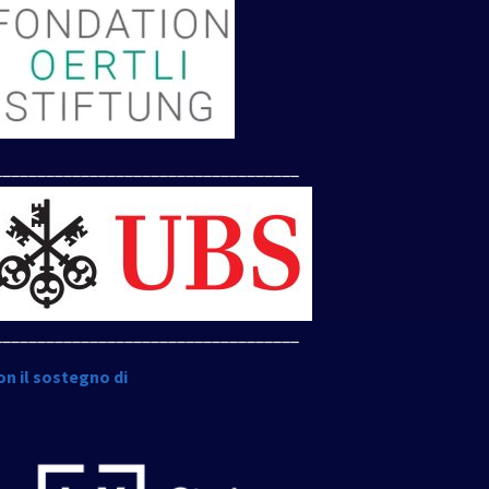
___________________________________
___________________________________
on il sostegno di