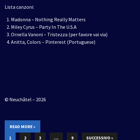
Lista canzoni:
Madonna – Nothing Really Matters
Miley Cyrus – Party In The U.S.A
Ornella Vanoni – Tristezza (per favore vai via)
Anitta, Colors – Pinterest (Portuguese)
© Neuchâtel – 2026
READ MORE »
1
2
3
…
9
SUCCESSIVO »