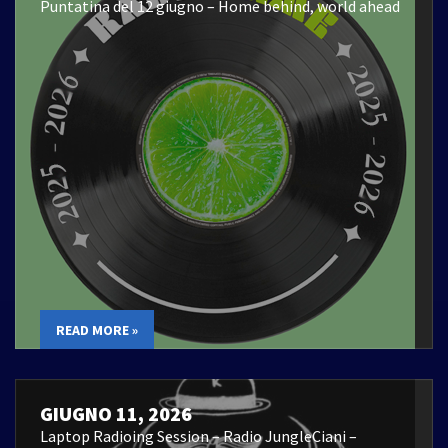
Puntatina del 12 giugno – Home behind, world ahead
READ MORE »
GIUGNO 11, 2026
Laptop Radioing Session – Radio JungleCiani –