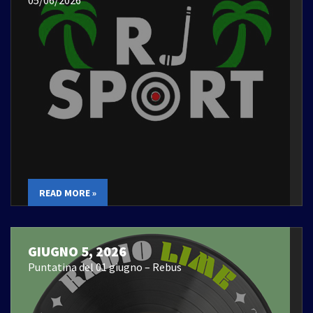
READ MORE »
GIUGNO 5, 2026
Puntatina del 01 giugno – Rebus