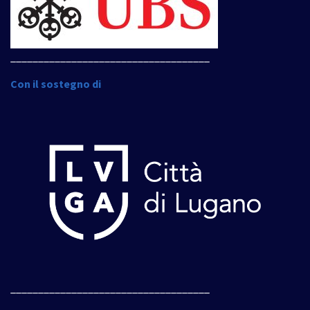
____________________________________
Con il sostegno di
____________________________________