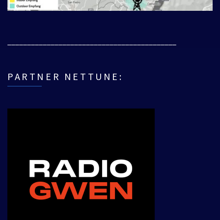
___________________________________________
PARTNER NETTUNE: