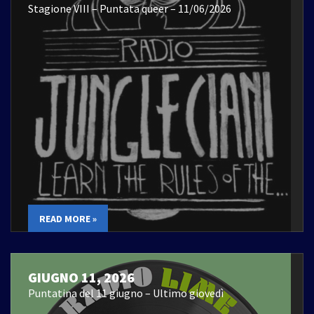
Stagione VIII – Puntata queer – 11/06/2026
READ MORE »
GIUGNO 11, 2026
Puntatina del 11 giugno – Ultimo giovedì