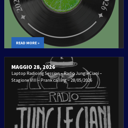
READ MORE »
MAGGIO 28, 2026
Laptop Radioing Session – Radio JungleCiani –
Stagione VIII – Prank calling – 28/05/2026