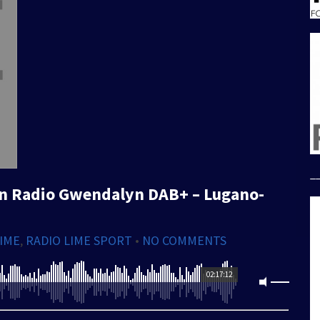
_
On Radio Gwendalyn DAB+ – Lugano-
LIME
,
RADIO LIME SPORT
•
NO COMMENTS
02:17:12