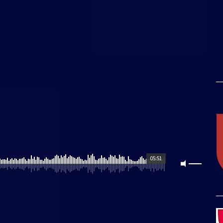
_
05:51
_