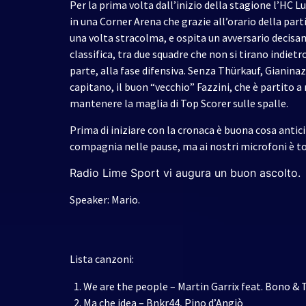
Per la prima volta dall’inizio della stagione l’HC 
in una Corner Arena che grazie all’orario della par
una volta stracolma, e ospita un avversario decisam
classifica, tra due squadre che non si tirano indietr
parte, alla fase difensiva. Senza Thürkauf, Gianinazz
capitano, il buon “vecchio” Fazzini, che è partito 
mantenere la maglia di Top Scorer sulle spalle.
Prima di iniziare con la cronaca è buona cosa antic
compagnia nelle pause, ma ai nostri microfoni è t
Radio Lime Sport vi augura un buon ascolto.
Speaker: Mario.
Lista canzoni:
We are the people – Martin Garrix feat. Bono &
⁠⁠Ma che idea – Bnkr44, Pino d’Angiò