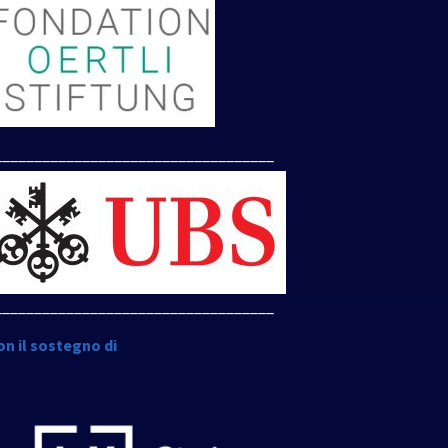
___________________________________
___________________________________
on il sostegno di