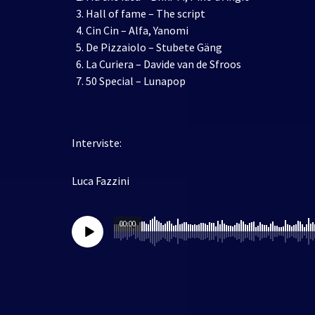
⁠⁠Hall of fame – The script
⁠⁠Cin Cin – Alfa, Yanomi
⁠⁠De Pizzaiolo – Stubete Gäng
⁠⁠La Curiera – Davide van de Sfroos
⁠⁠50 Special – Lunapop
Interviste:
Luca Fazzini
00:00