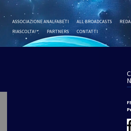
ASSOCIAZIONE ANALFABETI
ALL BROADCASTS
REDA
RIASCOLTA!
PARTNERS
CONTATTI
F
P