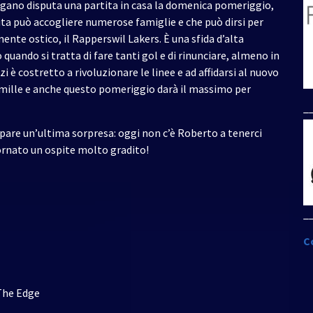
Lugano disputa una partita in casa la domenica pomeriggio,
tita può accogliere numerose famiglie e che può dirsi per
ente ostico, il Rapperswil Lakers. È una sfida d’alta
o quando si tratta di fare tanti gol e di rinunciare, almeno in
i è costretto a rivoluzionare le linee e ad affidarsi al nuovo
a mille e anche questo pomeriggio darà il massimo per
_
ipare un’ultima sorpresa: oggi non c’è Roberto a tenerci
ornato un ospite molto gradito!
_
C
 The Edge