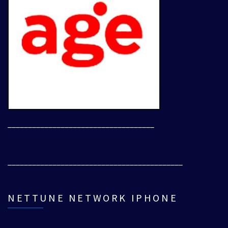
____________________________________
___________________________________________
NETTUNE NETWORK IPHONE