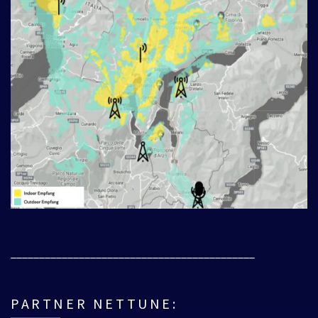
___________________________________________
PARTNER NETTUNE: