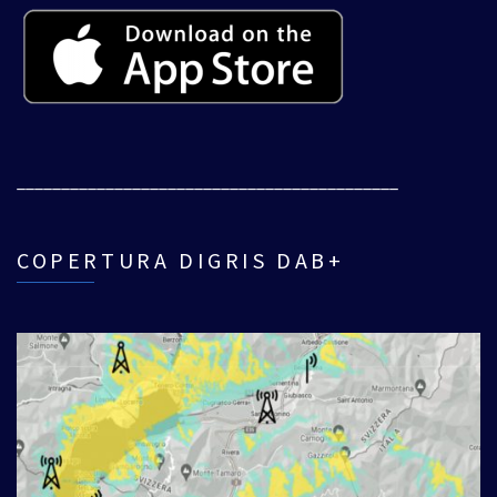
___________________________________________
COPERTURA DIGRIS DAB+