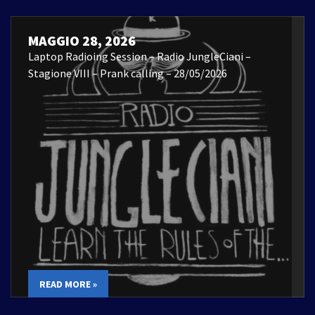
MAGGIO 28, 2026
Laptop Radioing Session – Radio JungleCiani –
Stagione VIII – Prank calling – 28/05/2026
READ MORE »