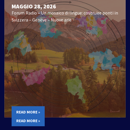
MAGGIO 28, 2026
Forum Radio – Un mosaico di lingue: costruire ponti in
Svizzera – Genève – Nuove arie
READ MORE »
READ MORE »