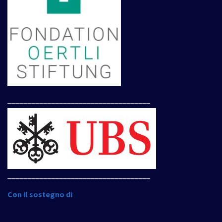
____________________________________
____________________________________
Con il sostegno di