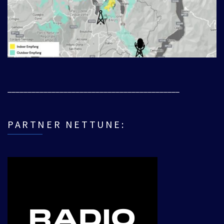
___________________________________________
PARTNER NETTUNE: