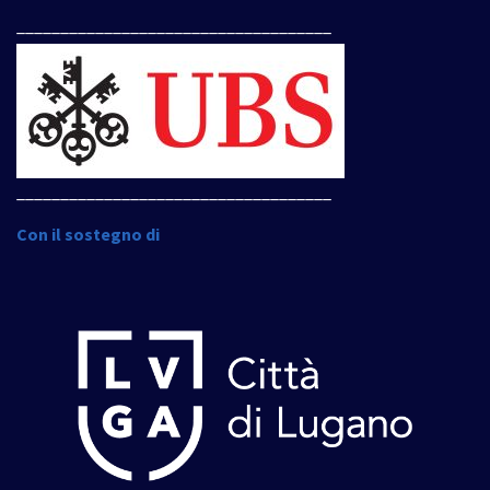
____________________________________
____________________________________
Con il sostegno di