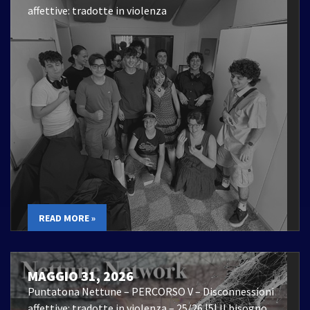
affettive: tradotte in violenza
READ MORE »
MAGGIO 31, 2026
Puntatona Nettune – PERCORSO V – Disconnessioni
affettive: tradotte in violenza – 25/26 |5| Il bisogno