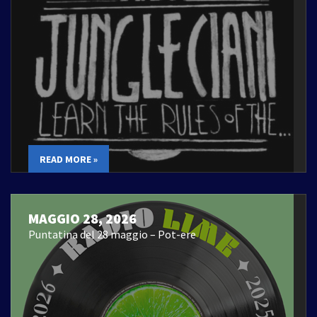
READ MORE »
MAGGIO 28, 2026
Puntatina del 28 maggio – Pot-ere