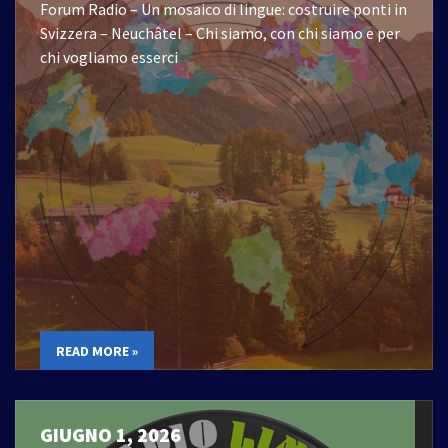
Forum Radio – Un mosaico di lingue: costruire ponti in
Svizzera – Neuchâtel – Chi siamo, con chi siamo e per
chi vogliamo esserci
READ MORE »
GIUGNO 1, 2026