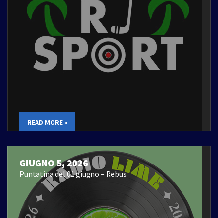
READ MORE »
GIUGNO 5, 2026
Puntatina del 01 giugno – Rebus