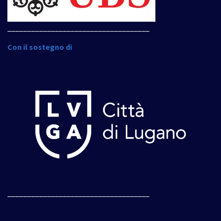
____________________________________
Con il sostegno di
____________________________________