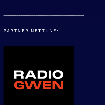
___________________________________________
PARTNER NETTUNE: