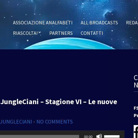
ASSOCIAZIONE ANALFABETI
ALL BROADCASTS
REDA
RIASCOLTA!
PARTNERS
CONTATTI
JungleCiani – Stagione VI – Le nuove
F
P
 JUNGLECIANI
•
NO COMMENTS
Usa
00:00