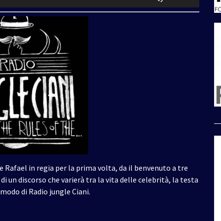
i
tasti
freccia
su/giù
per
aumentare
o
diminuire
il
volume.
_
 Rafael in regia per la prima volta, da il benvenuto a tre
un discorso che varierà tra la vita delle celebrità, la testa
 modo di Radio jungle Ciani.