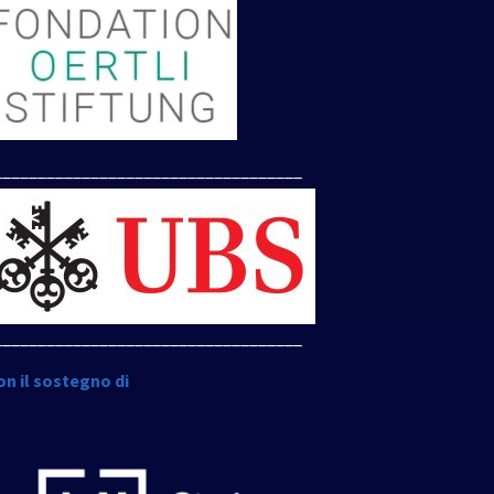
___________________________________
___________________________________
on il sostegno di