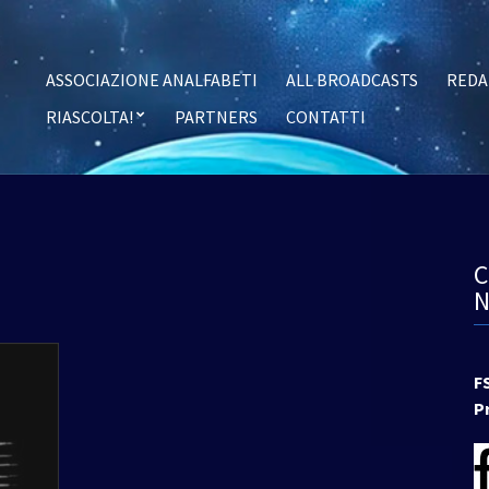
ASSOCIAZIONE ANALFABETI
ALL BROADCASTS
REDA
RIASCOLTA!
PARTNERS
CONTATTI
F
P