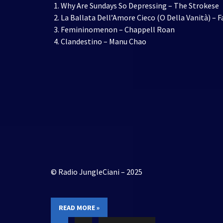
Why Are Sundays So Depressing – The Strokese
La Ballata Dell’Amore Cieco (O Della Vanità) – F
Femininomenon – Chappell Roan
Clandestino – Manu Chao
© Radio JungleCiani – 2025
READ MORE »