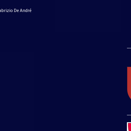
abrizio De André
_
_