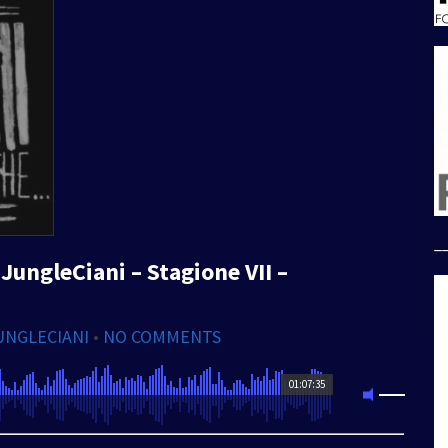
_
JungleCiani – Stagione VII –
UNGLECIANI
•
NO COMMENTS
01:07:35