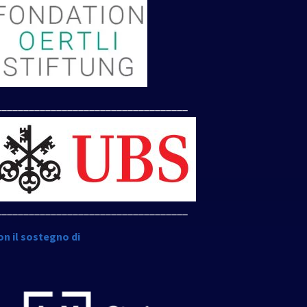
___________________________________
___________________________________
on il sostegno di