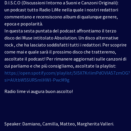
D.I.S.C.O (Discussioni Intorno a Suoni e Canzoni Originali):
un podcast tutto Radio LiMe nella quale i nostri redattori
commentano e recensiscono album di qualunque genere,
epoca e popolarità.
In questa sesta puntata del podcast affrontiamo il terzo
disco dei Muse intitolato Absolution. Un disco alternative
rock , che ha lasciato soddisfatti tutti i redattori. Per scoprire
come mai e quale sarà il prossimo disco che tratteremo,
ascoltate il podcast! Per rimanere aggiornati sulle canzoni di
cui parliamo e che più consigliamo, ascoltate la playlist:
https://open.spotify.com/playlist/5l5X7KrlimPdOVIA57zmOG?
si=AUtbW5SURSmlHWl-PwcM9g
Radio lime vi augura buon ascolto!
Speaker: Damiano, Camilla, Matteo, Margherita Valleri.