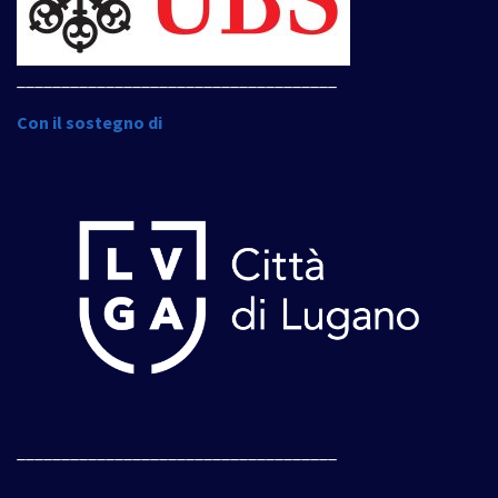
____________________________________
Con il sostegno di
____________________________________