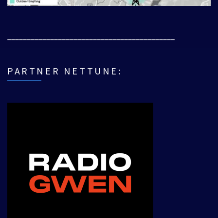
___________________________________________
PARTNER NETTUNE: