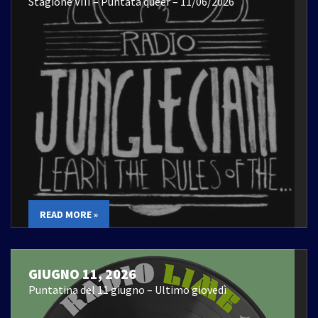
Stagione VIII – Puntata queer – 11/06/2026
READ MORE »
GIUGNO 11, 2026
Puntatina del 11 giugno – Ultimo giovedì