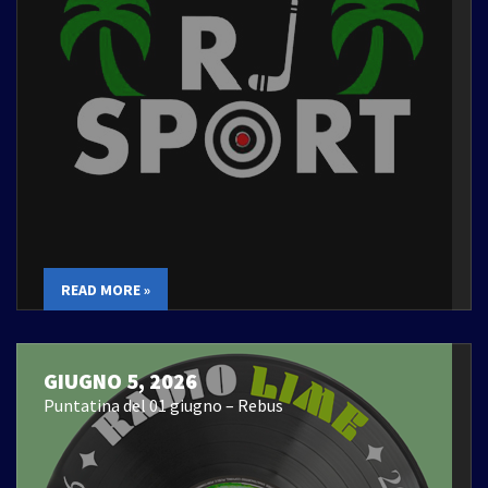
READ MORE »
GIUGNO 5, 2026
Puntatina del 01 giugno – Rebus